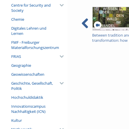
Centre for Security and
Society
Chemie
Digitales Lehren und
Lernen
Between tradition an
transformation: how
FMF - Freiburger
owners, advisers and
Materialforschungszentrum
institutions co-create
knowledge for resilie
FRIAS
forests in Europe
Geographie
Geowissenschaften
Geschichte, Gesellschaft,
Politik
Hochschuldidaktik
Innovationscampus
Nachhaltigkeit (ICN)
Kultur