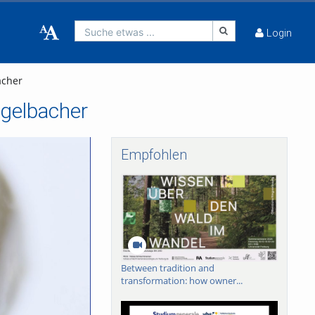
Suche etwas ...
Login
acher
gelbacher
Empfohlen
Between tradition and
transformation: how owner...