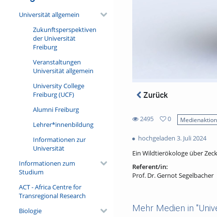
Universität allgemein
Zukunftsperspektiven
der Universität
Freiburg
Veranstaltungen
Universität allgemein
University College
Zurück
Freiburg (UCF)
Alumni Freiburg
2495
0
Medienaktio
Lehrer*innenbildung
0
2495
favorites
hochgeladen 3. Juli 2024
Informationen zur
views
Universität
Ein Wildtierökologe über Zec
Informationen zum
Referent/in:
Studium
Prof. Dr. Gernot Segelbacher
ACT - Africa Centre for
Transregional Research
Mehr Medien in "Unive
Biologie