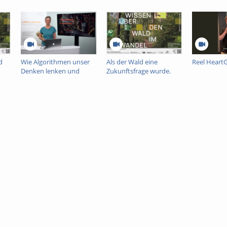
d
Wie Algorithmen unser
Als der Wald eine
Reel Heart
Denken lenken und
Zukunftsfrage wurde.
warum das
Wissen, Prognosen und
demokratiegefährdend
Emotionen in der
nt
ist
Waldsterbensdebatte
der 1980er