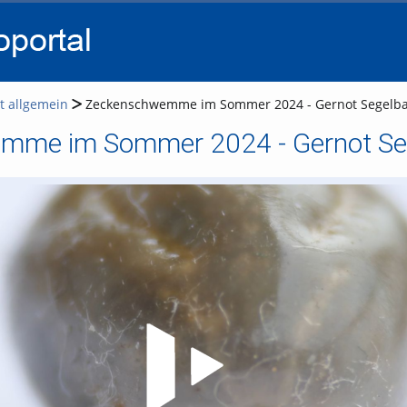
go
go
go
to
to
to
navigation
main
footer
content
t allgemein
Zeckenschwemme im Sommer 2024 - Gernot Segelb
mme im Sommer 2024 - Gernot Se
Video abspielen