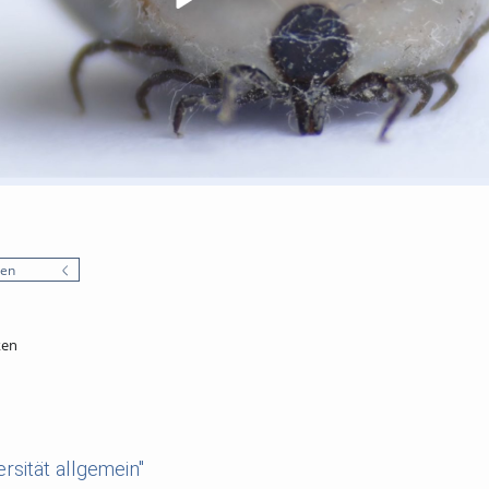
nen
ken
rsität allgemein"