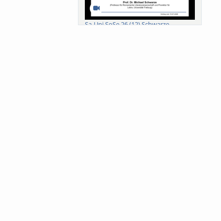
Sa-Uni SoSe 26 (12) Schwarze
Meanings of Forests: A Collaborative
Comparativ...
Als der Wald eine Zukunftsfrage
wurde. Wissen, ...