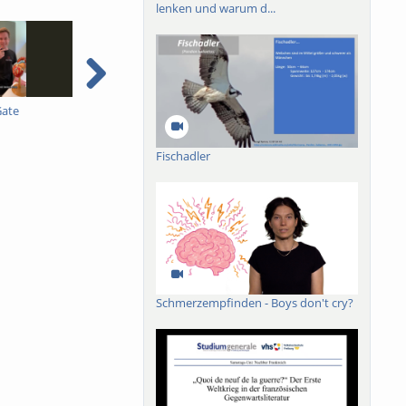
lenken und warum d...
Gate
Pestizidverordnung 3B -
Pestizidverordnung 2B -
P
Dimitry Wintermantel -
Dimitry Wintermantel -
D
mit englischen
mit englischen
m
Fischadler
Untertiteln
Untertiteln
U
Schmerzempfinden - Boys don't cry?