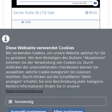
Sa-Uni SoSe 26 (13) Gelz
55:13 duration
55:13
1102
1102
views
Diese Webseite verwendet Cookies
LADE MEHR
Wir verwenden Cookies, um unsere Website optimal für Sie
zu gestalten. Mit dem Bestätigen des Buttons "Akzeptieren"
Featured
stimmen Sie der Verwendung von Cookies zu. Durch
Anklicken der untenstehenden Checkboxen können Sie
Beliebtheit
auswählen, welche Cookie-Kategorien Sie zulassen
möchten. Durch Klicken auf die Schaltfläche "Mehr
anzeigen" erhalten Sie eine Beschreibung jeder Kategorie.
Weitere Informationen finden Sie in unserer
Legal Info
Links
Datenschutzerklärung
.
Nutzungsbedingungen
Sitemap
Notwendig
Datenschutzerklärung
Auswahl zustimmen
Allen zustimmen