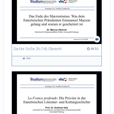
Sa-Uni SoSe 26 (14) Obrecht
46:53 duration
46:53
763
763
views