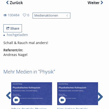
Zurück
Weiter
100484
0
Medienaktionen
0
100484
favorites
views
Share
hochgeladen
Schall & Rauch mal anders!
Referent/in:
Andreas Nagel
Mehr Medien in "Physik"