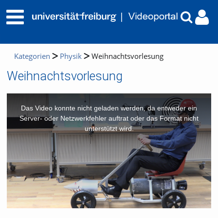
Kategorien
Physik
Weihnachtsvorlesung
Weihnachtsvorlesung
This
is
a
Das Video konnte nicht geladen werden, da entweder ein
modal
window.
Server- oder Netzwerkfehler auftrat oder das Format nicht
unterstützt wird.