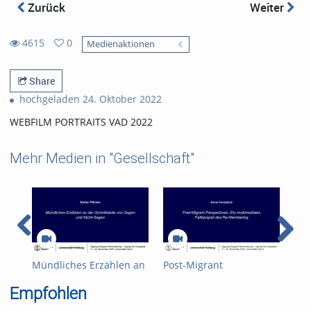
Zurück
Weiter
4615
0
Medienaktionen
0
4615
favorites
views
Share
hochgeladen 24. Oktober 2022
WEBFILM PORTRAITS VAD 2022
Mehr Medien in "Gesellschaft"
Mündliches Erzählen an
Post-Migrant
Gen
der Schnittstelle von
Perspectives. Ein
Com
Empfohlen
Sagen und Nicht-Sagen
multimediales
Ema
Fallbeispiel des Re-