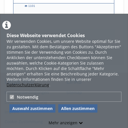
1101
1101
views
Diese Webseite verwendet Cookies
LADE MEHR
Wir verwenden Cookies, um unsere Website optimal für Sie
zu gestalten. Mit dem Bestätigen des Buttons "Akzeptieren"
Featured
stimmen Sie der Verwendung von Cookies zu. Durch
Anklicken der untenstehenden Checkboxen können Sie
Beliebtheit
auswählen, welche Cookie-Kategorien Sie zulassen
möchten. Durch Klicken auf die Schaltfläche "Mehr
anzeigen" erhalten Sie eine Beschreibung jeder Kategorie.
Weitere Informationen finden Sie in unserer
Legal Info
Links
Datenschutzerklärung
.
Nutzungsbedingungen
Sitemap
Notwendig
Datenschutzerklärung
Auswahl zustimmen
Allen zustimmen
Imprint
Cookie-Zustimmung
Mehr anzeigen