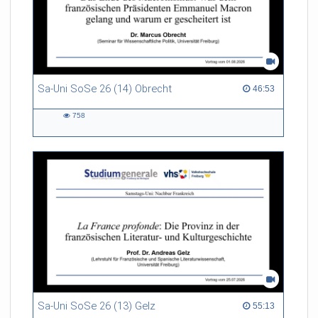
Sa-Uni SoSe 26 (14) Obrecht
46:53 duration
46:53
758
758
views
Sa-Uni SoSe 26 (13) Gelz
55:13 duration
55:13