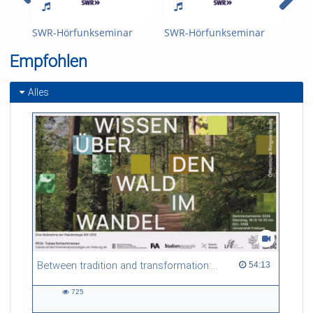
SWR-Hörfunkseminar
SWR-Hörfunkseminar
Der
DFJ - Sendung B
DFJ - Sendung A
dou
Empfohlen
Deu
Jou
Alles
Between tradition and transformation: how owners, advisers and institutions co-create knowledge for resilient forests in Europe
54:13 duration
54:13
725
725
views