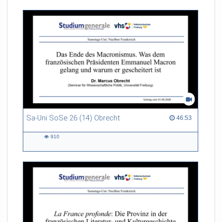
Sa-Uni SoSe 26 (14) Obrecht
46:53 duration
46:53
910
910
views