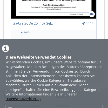
Sa-Uni SoSe 26 (13) Gelz
55:13 duration
55:13
1095
1095
views
Diese Webseite verwendet Cookies
LADE MEHR
Wir verwenden Cookies, um unsere Website optimal für Sie
zu gestalten. Mit dem Bestätigen des Buttons "Akzeptieren"
Featured
stimmen Sie der Verwendung von Cookies zu. Durch
Anklicken der untenstehenden Checkboxen können Sie
Beliebtheit
auswählen, welche Cookie-Kategorien Sie zulassen
möchten. Durch Klicken auf die Schaltfläche "Mehr
anzeigen" erhalten Sie eine Beschreibung jeder Kategorie.
Weitere Informationen finden Sie in unserer
Legal Info
Links
Datenschutzerklärung
.
Nutzungsbedingungen
Sitemap