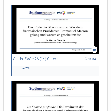
Sa-Uni SoSe 26 (14) Obrecht
46:53 duration
46:53
738
738
views