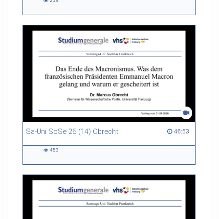
214
214
views
Sa-Uni SoSe 26 (14) Obrecht
46:53 duration
46:53
453
453
views