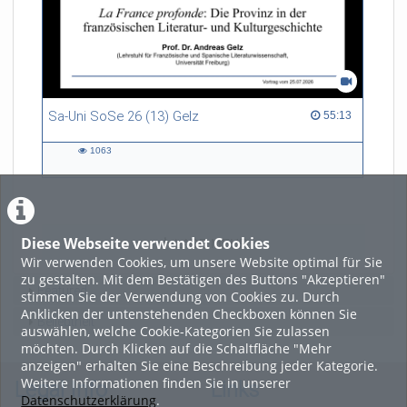
Sa-Uni SoSe 26 (13) Gelz
55:13 duration
55:13
1063
1063
views
Diese Webseite verwendet Cookies
LADE MEHR
Wir verwenden Cookies, um unsere Website optimal für Sie
zu gestalten. Mit dem Bestätigen des Buttons "Akzeptieren"
Featured
stimmen Sie der Verwendung von Cookies zu. Durch
Anklicken der untenstehenden Checkboxen können Sie
Beliebtheit
auswählen, welche Cookie-Kategorien Sie zulassen
möchten. Durch Klicken auf die Schaltfläche "Mehr
anzeigen" erhalten Sie eine Beschreibung jeder Kategorie.
Weitere Informationen finden Sie in unserer
Legal Info
Links
Datenschutzerklärung
.