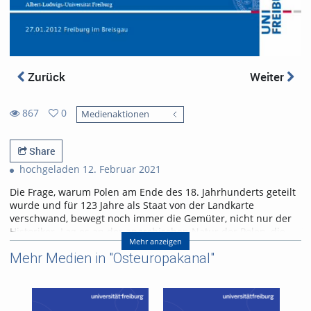
Zurück
Weiter
867
0
Medienaktionen
0
867
favorites
views
Share
hochgeladen 12. Februar 2021
Die Frage, warum Polen am Ende des 18. Jahrhunderts geteilt
wurde und für 123 Jahre als Staat von der Landkarte
verschwand, bewegt noch immer die Gemüter, nicht nur der
Historiker. Lag es an der anarchischen Natur der Polen, die
Mehr anzeigen
ihren Staat geschwächt hatten, oder lag es am aggressiven
Mehr Medien in "Osteuropakanal"
Charakter der drei Teilungsmächte Russland, Preußen und
Österreich? Der Vortrag von Martin Faber gibt einen Überblick
über die bisher gegebenen Antworten und wartet mit einer
neuen Perspektive auf, die jenseits von Schuldzuweisungen
eine Erklärung bietet. Der polnische Adel tat nur das, was der