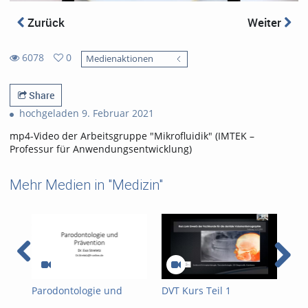
Zurück
Weiter
6078
0
Medienaktionen
0
6078
favorites
views
Share
hochgeladen 9. Februar 2021
mp4-Video der Arbeitsgruppe "Mikrofluidik" (IMTEK –
Professur für Anwendungsentwicklung)
Mehr Medien in "Medizin"
Parodontologie und
DVT Kurs Teil 1
Ers
Praevention
Fal