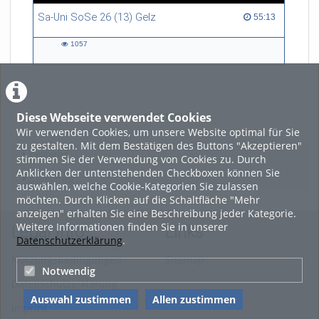
Sa-Uni SoSe 26 (13) Gelz
55:13 duration
55:13
1057
1057
views
Diese Webseite verwendet Cookies
LADE MEHR
Wir verwenden Cookies, um unsere Website optimal für Sie
zu gestalten. Mit dem Bestätigen des Buttons "Akzeptieren"
Featured
stimmen Sie der Verwendung von Cookies zu. Durch
Anklicken der untenstehenden Checkboxen können Sie
Beliebtheit
auswählen, welche Cookie-Kategorien Sie zulassen
möchten. Durch Klicken auf die Schaltfläche "Mehr
anzeigen" erhalten Sie eine Beschreibung jeder Kategorie.
Weitere Informationen finden Sie in unserer
Legal Info
Links
Datenschutzerklärung
.
Nutzungsbedingungen
Sitemap
Notwendig
Datenschutzerklärung
Auswahl zustimmen
Allen zustimmen
Imprint