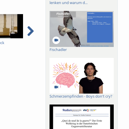
lenken und warum d...
uck
Zweiarmiger Hebel
Fresnellinse
G
L
Fischadler
Schmerzempfinden - Boys don't cry?