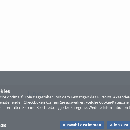
kies
Links
te optimal für Sie zu gestalten. Mit dem Bestätigen des Buttons "Akzepti
ntenstehenden Checkboxen können Sie auswählen, welche Cookie-Kategorien
Sitemap
gen" erhalten Sie eine Beschreibung jeder Kategorie. Weitere Informationen f
Auswahl zustimmen
Allen zus
dig