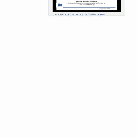
Sa-Uni SoSe 26 (12) Schwarze
Meanings of Forests: A Collaborative
Comparativ...
Als der Wald eine Zukunftsfrage
wurde. Wissen, ...