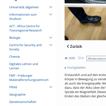
Universität allgemein
Informationen zum
Studium
ACT - Africa Centre for
Transregional Research
Biologie
Centre for Security and
Zurück
Society
Chemie
3688
0
Medienaktio
0
Digitales Lehren und
3688
favorites
hochgeladen
Lernen
views
Erstaunlich und auf den erste
FMF - Freiburger
Körper in Bewegung zu verset
Materialforschungszentrum
als auch die Energiequelle. Wi
FRIAS
dazu, dass der Akku über die
Spirale ein Magnetfeld. Dies
Geographie
Enden des Gleiters der gleich
Geowissenschaften