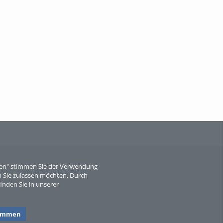
When Particle Physics Gets Hot: A
Journey Throu...
Sperber
eren" stimmen Sie der Verwendung
 Sie zulassen möchten. Durch
inden Sie in unserer
timmen