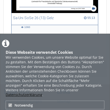
Sa-Uni SoSe 26 (13) Gelz
55:13 duration
55:13
1060
1060
views
Diese Webseite verwendet Cookies
LADE MEHR
Wir verwenden Cookies, um unsere Website optimal für Sie
zu gestalten. Mit dem Bestätigen des Buttons "Akzeptieren"
Featured
stimmen Sie der Verwendung von Cookies zu. Durch
Anklicken der untenstehenden Checkboxen können Sie
Beliebtheit
auswählen, welche Cookie-Kategorien Sie zulassen
möchten. Durch Klicken auf die Schaltfläche "Mehr
anzeigen" erhalten Sie eine Beschreibung jeder Kategorie.
Weitere Informationen finden Sie in unserer
Legal Info
Links
Datenschutzerklärung
.
Nutzungsbedingungen
Sitemap
Notwendig
Datenschutzerklärung