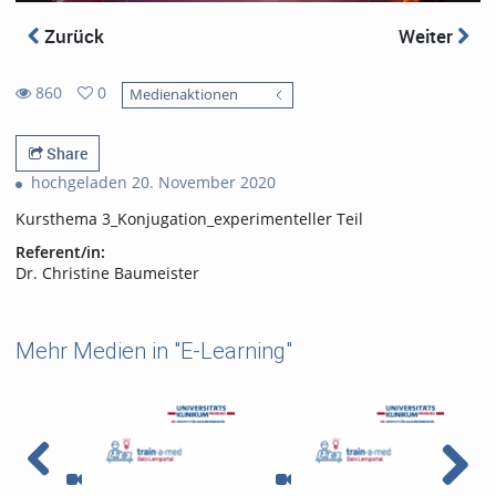
Zurück
Weiter
860
0
Medienaktionen
0
860
favorites
views
Share
hochgeladen 20. November 2020
Kursthema 3_Konjugation_experimenteller Teil
Referent/in:
Dr. Christine Baumeister
Mehr Medien in "E-Learning"