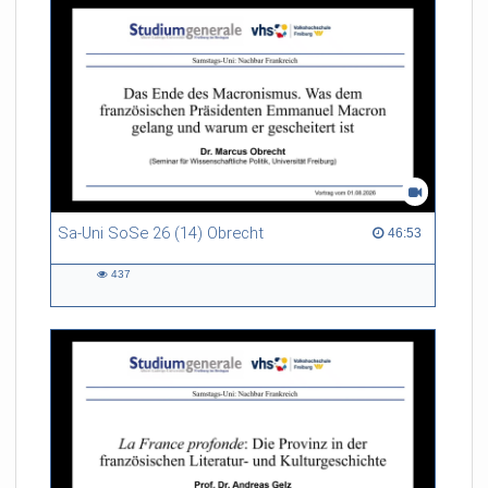
Sa-Uni SoSe 26 (14) Obrecht
46:53 duration
46:53
437
437
views