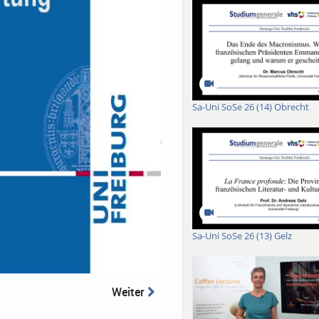
Sa-Uni SoSe 26 (14) Obrecht
Sa-Uni SoSe 26 (13) Gelz
Weiter