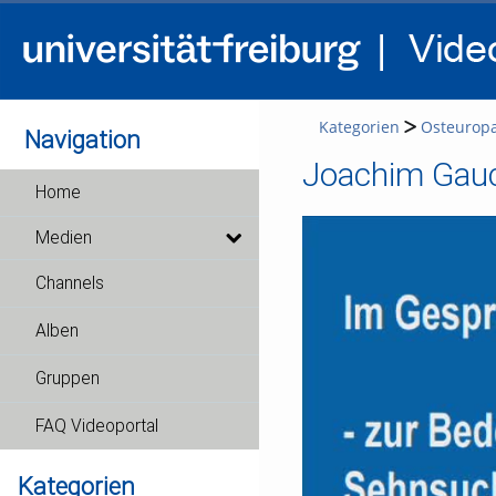
Kategorien
Osteurop
Navigation
Joachim Gauc
Home
Medien
Channels
Alben
Gruppen
FAQ Videoportal
Kategorien