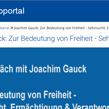
go
go
go
to
to
to
navigation
main
footer
content
akanal
Joachim Gauck: Zur Bedeutung von Freiheit - Sehnsucht,
k: Zur Bedeutung von Freiheit - S