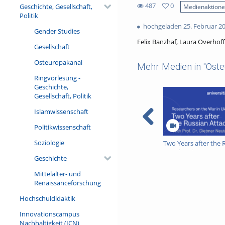
487
0
Geschichte, Gesellschaft,
Medienaktion
0
Politik
487
favorites
hochgeladen 25. Februar 2
views
Gender Studies
Felix Banzhaf, Laura Overho
Gesellschaft
Osteuropakanal
Mehr Medien in "Oste
Ringvorlesung -
Geschichte,
Gesellschaft, Politik
Islamwissenschaft
Politikwissenschaft
Soziologie
Two Years after the 
Attack - Dietmar Neu
Geschichte
Mittelalter- und
Renaissanceforschung
Hochschuldidaktik
Innovationscampus
Nachhaltigkeit (ICN)