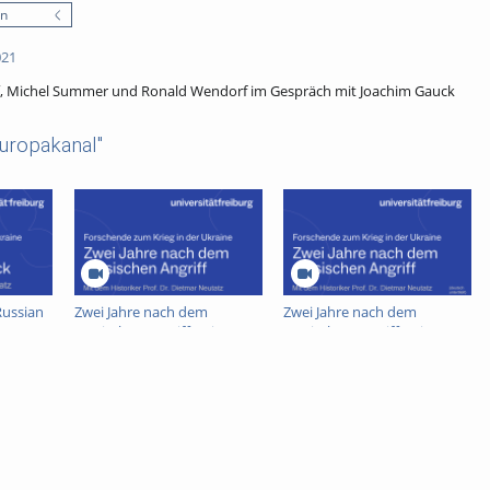
en
021
ff, Michel Summer und Ronald Wendorf im Gespräch mit Joachim Gauck
uropakanal"
Russian
Zwei Jahre nach dem
Zwei Jahre nach dem
tatz
russischen Angriff - Dietmar
russischen Angriff - Dietmar
Neutatz
Neutatz - deutsch untertitelt