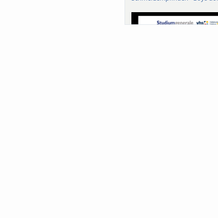
Sa-Uni SoSe 26 (12) Schwarze
Meanings of Forests: A Collab
Comparativ...