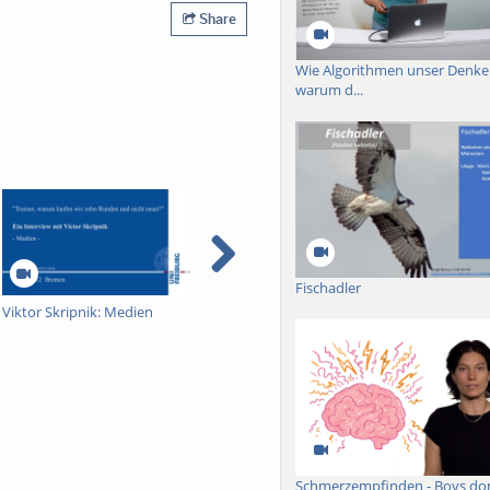
Share
Wie Algorithmen unser Denke
warum d...
Fischadler
Viktor Skripnik: Medien
Viktor Skripnik: Biografische
Wandtepp
Aspekte
Schmerzempfinden - Boys don