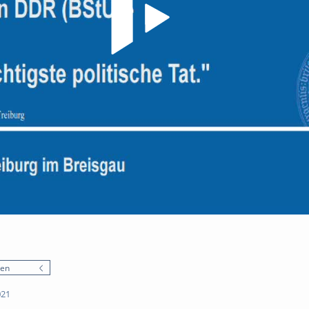
nen
021