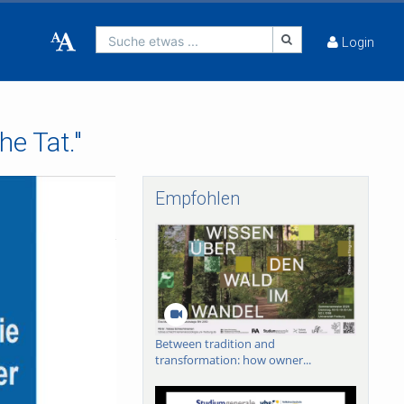
Suche etwas ...
Login
he Tat."
Empfohlen
Between tradition and
transformation: how owner...