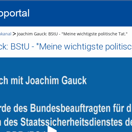
go
go
go
to
to
to
navigation
main
footer
content
akanal
Joachim Gauck: BStU - "Meine wichtigste politische Tat."
: BStU - "Meine wichtigste politisc
Video abspielen