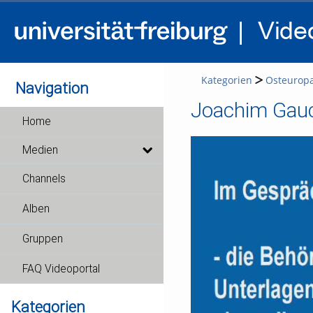
Kategorien
Osteurop
Navigation
Joachim Gauck
Home
Medien
Channels
Alben
Gruppen
FAQ Videoportal
Kategorien