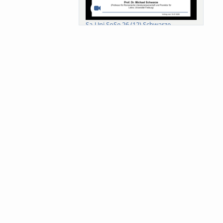
Sa-Uni SoSe 26 (12) Schwarze
Meanings of Forests: A Collaborative
Comparativ...
Als der Wald eine Zukunftsfrage
wurde. Wissen, ...