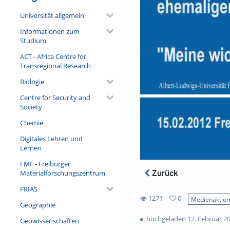
Universität allgemein
Informationen zum
Studium
ACT - Africa Centre for
Transregional Research
Biologie
Centre for Security and
Society
Chemie
Digitales Lehren und
Lernen
FMF - Freiburger
Zurück
Materialforschungszentrum
FRIAS
1271
0
Medienaktio
Geographie
0
1271
favorites
hochgeladen 12. Februar 2
Geowissenschaften
views