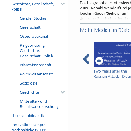
Das biographische Interview 
Geschichte, Gesellschaft,
2009]. Ronald Wendorf und Jo
Politik
Joachim Gauck 'Siehdichum' 
Gender Studies
deutsche Geschichte der Nie
Die DDR sei ein einseitiges H
Gesellschaft
Mehr Medien in "Oste
so Ronald Wendorf. Doch was
Osteuropakanal
'Freiheit'. Sie beflügelt die
dem kommunistischen Klammer
Ringvorlesung -
scheint diese Freiheitslieb
Geschichte,
Gesellschaft, Politik
Ronald Wendorf fragt nach Al
Antwort ist die Behörde des 
Islamwissenschaft
Demokratischen Republik. Sie 
Two Years after the
erklärten Demokratielehrer vo
Politikwissenschaft
Russian Attack - Diet
Ronald Wendorf, Felix Banzha
Neutatz
Soziologie
Ludwigs Universität
Geschichte
Mittelalter- und
Renaissanceforschung
Hochschuldidaktik
Innovationscampus
Nachhaltigkeit (ICN)