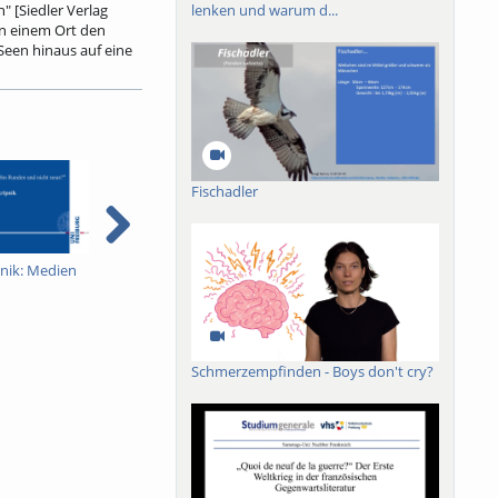
lenken und warum d...
 [Siedler Verlag
on einem Ort den
een hinaus auf eine
der Menschen auflöste,
m Gaucks Antwort:
k immun gegenüber
stimmung. Jedoch
Fischadler
e kulturpolitische
ehemaligen Deutschen
 begleitet den
pnik: Medien
Viktor Skripnik:
Wandteppiche
T
Biografische Aspekte
 Geschichte, Albert-
Schmerzempfinden - Boys don't cry?