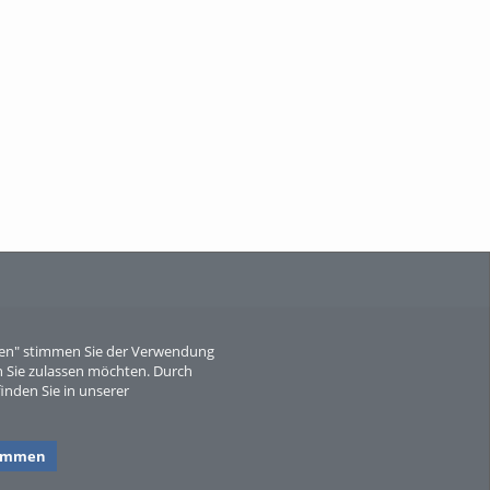
When Particle Physics Gets Hot: A
Journey Throu...
Sperber
eren" stimmen Sie der Verwendung
 Sie zulassen möchten. Durch
inden Sie in unserer
timmen