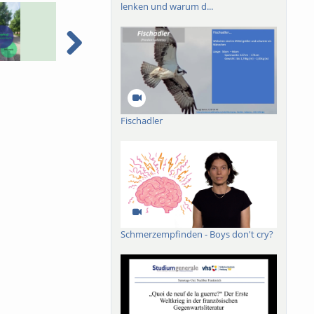
lenken und warum d...
AI music - Prof. Dr.
Presentation of the M.Sc.
D
Stefanie Grage
Mathematics in Data and
e
Technology
f
Fischadler
Schmerzempfinden - Boys don't cry?