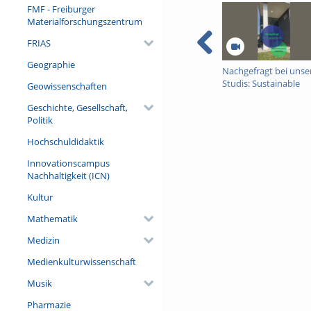
FMF - Freiburger
Sponsored by. Ministerium f
Materialforschungszentrum
Links
Universität Freiburg:
https://
FRIAS
Service Center Studium:
http
Geographie
Nachgefragt bei unse
Zentrale Studienberatung:
ht
Studis: Sustainable
Geowissenschaften
Music:
https://www.bensoun
Systems Engineering
Geschichte, Gesellschaft,
Politik
Hochschuldidaktik
Innovationscampus
Nachhaltigkeit (ICN)
Kultur
Mathematik
Medizin
Medienkulturwissenschaft
Musik
Pharmazie