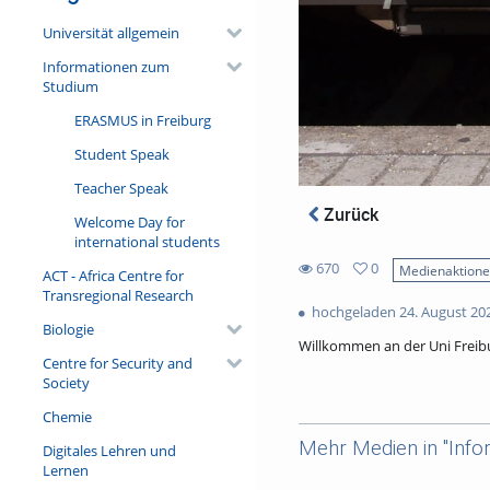
Universität allgemein
Informationen zum
Studium
ERASMUS in Freiburg
Student Speak
Teacher Speak
Zurück
Welcome Day for
international students
670
0
Medienaktion
ACT - Africa Centre for
0
Transregional Research
670
favorites
hochgeladen 24. August 20
views
Biologie
Willkommen an der Uni Freib
Centre for Security and
Society
Chemie
Production
Mehr Medien in "Info
Digitales Lehren und
Universität Freiburg: Service
Lernen
Anna Schlieben & Wolfgang 