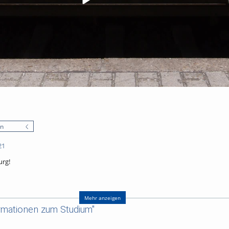
en
21
urg!
Mehr anzeigen
rmationen zum Studium"
 Center Studium - Zentrale Studienberatung
Weismann