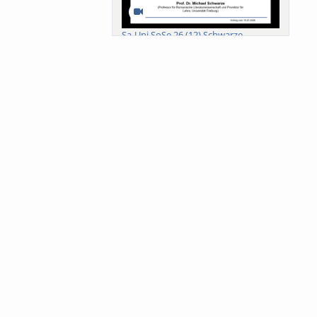
Sa-Uni SoSe 26 (12) Schwarze
Meanings of Forests: A Collaborative
Comparativ...
Als der Wald eine Zukunftsfrage
wurde. Wissen, ...