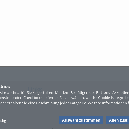
kies
Links
te optimal für Sie zu gestalten. Mit dem Bestätigen des Buttons "Akzepti
ntenstehenden Checkboxen können Sie auswählen, welche Cookie-Kategorien
Sitemap
gen" erhalten Sie eine Beschreibung jeder Kategorie. Weitere Informationen f
Auswahl zustimmen
Allen zus
dig