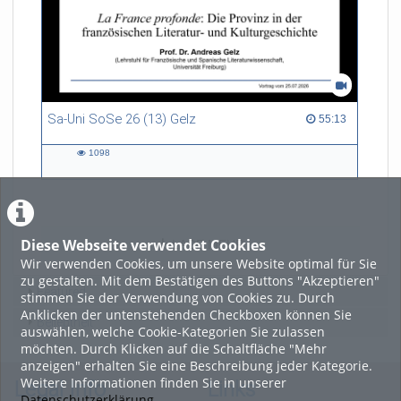
Sa-Uni SoSe 26 (13) Gelz
55:13 duration
55:13
1098
1098
views
Diese Webseite verwendet Cookies
LADE MEHR
Wir verwenden Cookies, um unsere Website optimal für Sie
zu gestalten. Mit dem Bestätigen des Buttons "Akzeptieren"
Featured
stimmen Sie der Verwendung von Cookies zu. Durch
Anklicken der untenstehenden Checkboxen können Sie
Beliebtheit
auswählen, welche Cookie-Kategorien Sie zulassen
möchten. Durch Klicken auf die Schaltfläche "Mehr
anzeigen" erhalten Sie eine Beschreibung jeder Kategorie.
Weitere Informationen finden Sie in unserer
Legal Info
Links
Datenschutzerklärung
.