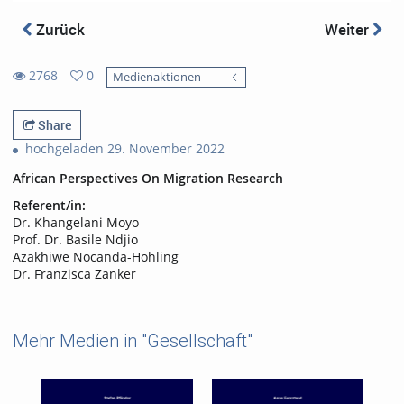
Zurück
Weiter
2768
0
Medienaktionen
0
2768
favorites
views
Share
hochgeladen 29. November 2022
African Perspectives On Migration Research
Referent/in:
Dr. Khangelani Moyo
Prof. Dr. Basile Ndjio
Azakhiwe Nocanda-Höhling
Dr. Franzisca Zanker
Mehr Medien in "Gesellschaft"