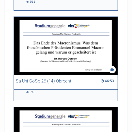
511
511
views
Sa-Uni SoSe 26 (14) Obrecht
46:53 duration
46:53
746
746
views