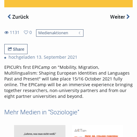
Zurück
Weiter
1131
0
Medienaktionen
0
1131
favorites
views
Share
hochgeladen 13. September 2021
EPICUR’s first EPICamp on "Mobility, Migration,
Multilingualism: Shaping European Identities and Languages
Past and Present" will take place 15/16 October 2021 fully
online. The EPICamp will be an immersive experience bringing
together researchers, non-university partners and from our
eight partner universities and beyond.
Mehr Medien in "Soziologie"