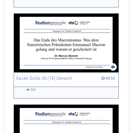
109
views
Sa-Uni SoSe 26 (14) Obrecht
46:53 duration
46:53
226
226
views