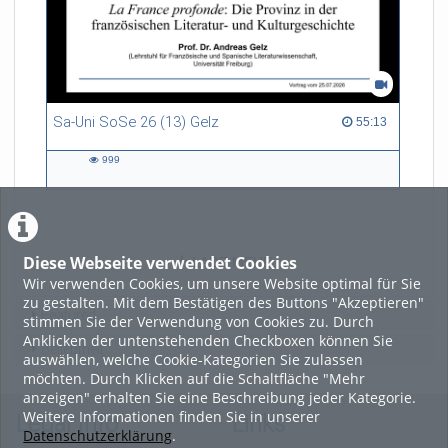
Sa-Uni SoSe 26 (13) Gelz
55:13 duration
55:13
999
999
views
Diese Webseite verwendet Cookies
LADE MEHR
Wir verwenden Cookies, um unsere Website optimal für Sie
zu gestalten. Mit dem Bestätigen des Buttons "Akzeptieren"
Featured
stimmen Sie der Verwendung von Cookies zu. Durch
Anklicken der untenstehenden Checkboxen können Sie
Beliebtheit
auswählen, welche Cookie-Kategorien Sie zulassen
möchten. Durch Klicken auf die Schaltfläche "Mehr
anzeigen" erhalten Sie eine Beschreibung jeder Kategorie.
Weitere Informationen finden Sie in unserer
Legal Info
Links
Datenschutzerklärung
.