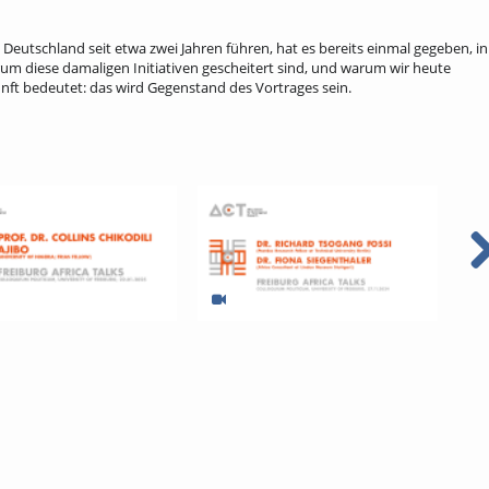
 Deutschland seit etwa zwei Jahren führen, hat es bereits einmal gegeben, in
rum diese damaligen Initiativen gescheitert sind, und warum wir heute
nft bedeutet: das wird Gegenstand des Vortrages sein.
frica Talks - Conflict, Rule
Restitution: Eine
Rass
 Critical Minerals in Africa
Standortbestimmung --- Freiburger
Deut
Afrikagespräche --- 27.11.2024 --- ACT
Afri