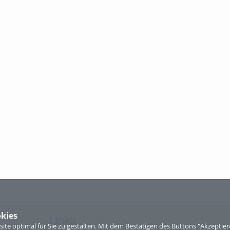
kies
Links
te optimal für Sie zu gestalten. Mit dem Bestätigen des Buttons "Akzepti