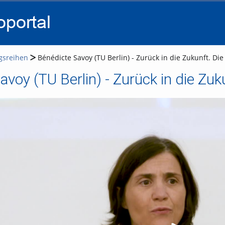
go
go
go
to
to
to
navigation
main
footer
content
gsreihen
Bénédicte Savoy (TU Berlin) - Zurück in die Zukunft. Die
voy (TU Berlin) - Zurück in die Zuku
Vi