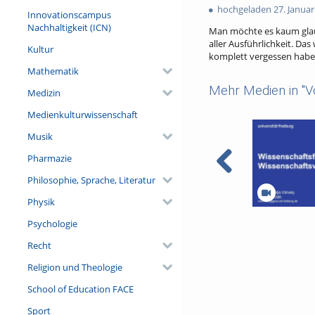
favorites
hochgeladen 27. Januar
views
Innovationscampus
Nachhaltigkeit (ICN)
Man möchte es kaum glaube
aller Ausführlichkeit. Da
Kultur
komplett vergessen haben
Mathematik
Mehr Medien in "V
Medizin
Medienkulturwissenschaft
Musik
Pharmazie
Philosophie, Sprache, Literatur
Physik
Wissenschaftsf
Psychologie
Wissenschafts
Recht
Religion und Theologie
School of Education FACE
Sport