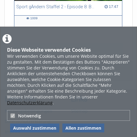
Sport gÄndern Staffel 2 - Episode 8: Balance im Spitzensport: Stressbewältigung und Wettkampfangst im Fokus
17:47 duration
17:47
1009
1009
views
Diese Webseite verwendet Cookies
LADE MEHR
Wir verwenden Cookies, um unsere Website optimal für Sie
zu gestalten. Mit dem Bestätigen des Buttons "Akzeptieren"
Featured
stimmen Sie der Verwendung von Cookies zu. Durch
Anklicken der untenstehenden Checkboxen können Sie
Beliebtheit
auswählen, welche Cookie-Kategorien Sie zulassen
möchten. Durch Klicken auf die Schaltfläche "Mehr
anzeigen" erhalten Sie eine Beschreibung jeder Kategorie.
Weitere Informationen finden Sie in unserer
Legal Info
Links
Datenschutzerklärung
.
Nutzungsbedingungen
Sitemap
Notwendig
Datenschutzerklärung
Auswahl zustimmen
Allen zustimmen
Imprint