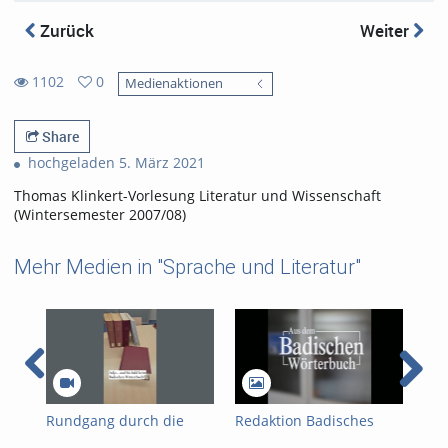
Zurück
Weiter
1102
0
Medienaktionen
0
1102
favorites
views
Share
hochgeladen 5. März 2021
Thomas Klinkert-Vorlesung Literatur und Wissenschaft
(Wintersemester 2007/08)
Mehr Medien in "Sprache und Literatur"
Rundgang durch die
Redaktion Badisches
Eri
Redaktion des
Wörterbuch
in 