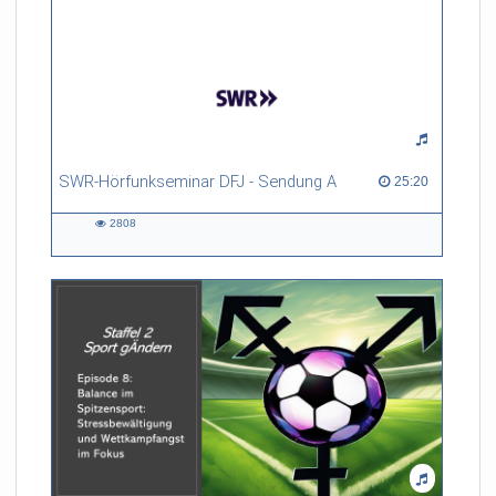
SWR-Hörfunkseminar DFJ - Sendung A
25:20 duration
25:20
2808
2808
views