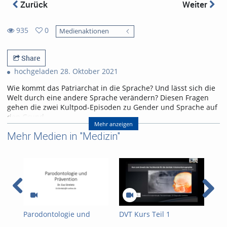
Zurück
Weiter
935
0
Medienaktionen
0
935
favorites
views
Share
hochgeladen 28. Oktober 2021
Wie kommt das Patriarchat in die Sprache? Und lässt sich die
Welt durch eine andere Sprache verändern? Diesen Fragen
gehen die zwei Kultpod-Episoden zu Gender und Sprache auf
den Grund.
Mehr anzeigen
Teil 2: Zwischen Statik und Transformation
Mehr Medien in "Medizin"
Autorinnen:
Marieke Berning und Clara Dünkler
Projektleitung: Julia Dornhöfer
Jingle und technische Bearbeitung: Mostafa Daoud
Institut für Kulturanthropologie und Europäische Ethnologie
Freiburg
Bild: geralt, abrufbar unter
Parodontologie und
DVT Kurs Teil 1
Ers
https://pixabay.com/illustrations/executive-businesswoman-
Praevention
Fal
516331