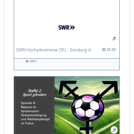
SWR-Hörfunkseminar DFJ - Sendung A
25:20 duration
25:20
2837
2837
views