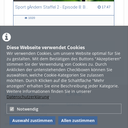
Sport gÄndern Staffel 2 - Episode 8: Balance im Spitzensport: Stressbewältigung und Wettkampfangst im Fokus
17:47 duration
17:47
1020
1020
views
Diese Webseite verwendet Cookies
LADE MEHR
Wir verwenden Cookies, um unsere Website optimal für Sie
zu gestalten. Mit dem Bestätigen des Buttons "Akzeptieren"
Featured
stimmen Sie der Verwendung von Cookies zu. Durch
Anklicken der untenstehenden Checkboxen können Sie
Beliebtheit
auswählen, welche Cookie-Kategorien Sie zulassen
möchten. Durch Klicken auf die Schaltfläche "Mehr
anzeigen" erhalten Sie eine Beschreibung jeder Kategorie.
Weitere Informationen finden Sie in unserer
Legal Info
Links
Datenschutzerklärung
.
Nutzungsbedingungen
Sitemap
Notwendig
Datenschutzerklärung
Auswahl zustimmen
Allen zustimmen
Imprint