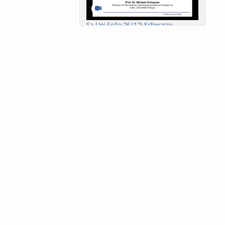
Sa-Uni SoSe 26 (12) Schwarze
Meanings of Forests: A Collaborative
Comparativ...
Als der Wald eine Zukunftsfrage
wurde. Wissen, ...