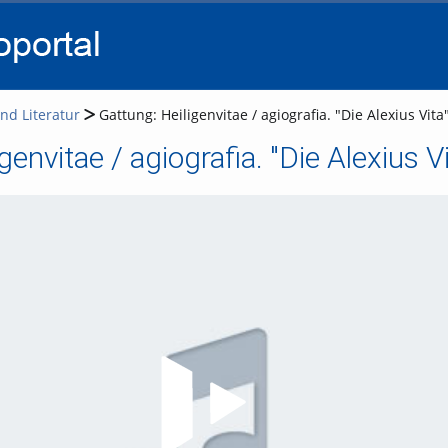
go
go
go
to
to
to
navigation
main
footer
content
nd Literatur
Gattung: Heiligenvitae / agiografia. "Die Alexius Vita
genvitae / agiografia. "Die Alexius Vi
Video abspielen