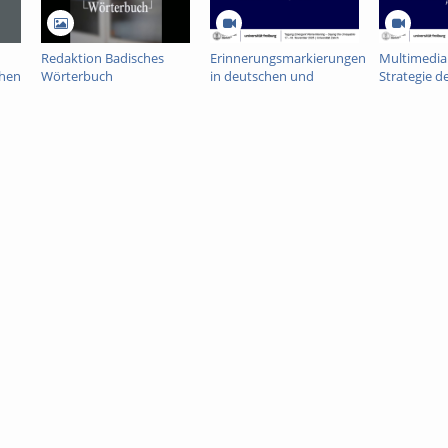
Redaktion Badisches
Erinnerungsmarkierungen
Multimedial
chen
Wörterbuch
in deutschen und
Strategie de
französischen
enactment
Zeitzeug:innen-
Erzählen vo
Interviews
Max Aub u
Amat Piniel