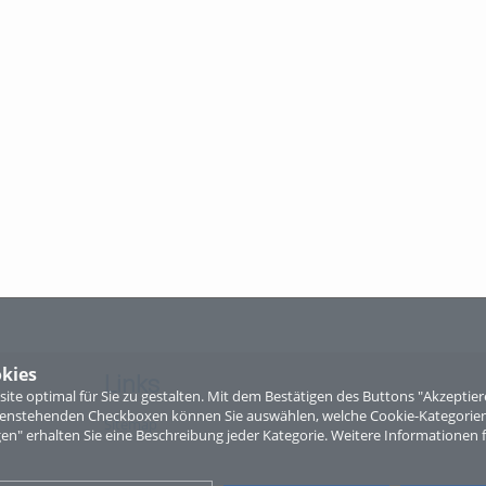
kies
Links
te optimal für Sie zu gestalten. Mit dem Bestätigen des Buttons "Akzepti
ntenstehenden Checkboxen können Sie auswählen, welche Cookie-Kategorien
Sitemap
gen" erhalten Sie eine Beschreibung jeder Kategorie. Weitere Informationen f