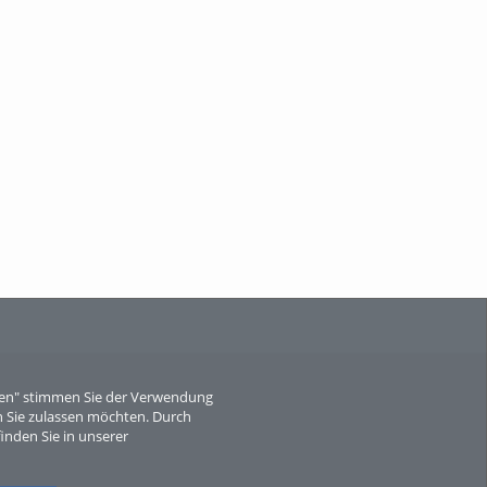
When Particle Physics Gets Hot: A
Journey Throu...
Sperber
eren" stimmen Sie der Verwendung
 Sie zulassen möchten. Durch
inden Sie in unserer