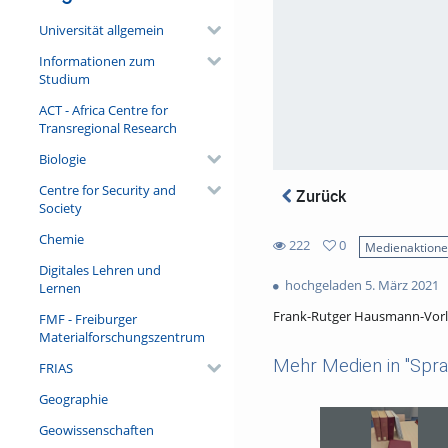
Universität allgemein
Informationen zum
Studium
ACT - Africa Centre for
Transregional Research
Biologie
Centre for Security and
Zurück
Society
Chemie
222
0
Medienaktion
0
Digitales Lehren und
222
favorites
hochgeladen 5. März 2021
Lernen
views
Frank-Rutger Hausmann-Vorl
FMF - Freiburger
Materialforschungszentrum
Mehr Medien in "Sprac
FRIAS
Geographie
Geowissenschaften