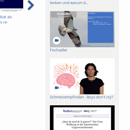
lenken und warum d...
ität als
Konferenzvortrag von
brain writes sounds -
S
s re-
Naomi Peck
Trailer
F
 beim
e
n Erinnerung:
nd Joaquim
la
Fischadler
Schmerzempfinden - Boys don't cry?