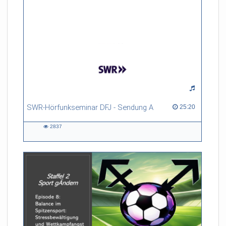
SWR-Hörfunkseminar DFJ - Sendung A
25:20 duration
25:20
2837
2837
views