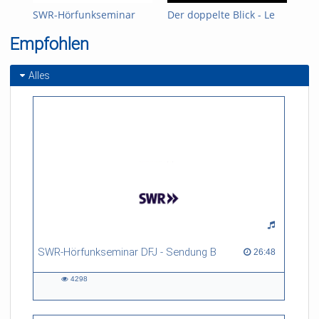
school-64270
SWR-Hörfunkseminar
Der doppelte Blick - Le
Art
DFJ - Sendung B
double regard -
the
Referent/in:
Empfohlen
Deutsch-Französische
pro
Adrien François, Timo
Journalistik
Tob
Herrmann
Alles
SWR-Hörfunkseminar DFJ - Sendung B
26:48 duration
26:48
4298
4298
views