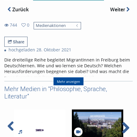
Zurück
Weiter
744
0
Medienaktionen
0
744
favorites
views
Share
hochgeladen 28. Oktober 2021
Die dreiteilige Reihe begleitet MigrantInnen in Freiburg beim
Deutschlernen. Wie und wo lernen sie Deutsch? Welchen
Herausforderungen begegnen sie dabei? Und was macht die
neue Sprache mit ihrem Selbstverständnis?
Mehr anzeigen
Teil 3: Sprache und Identität
Mehr Medien in "Philosophie, Sprache,
Autoren:
Adrien François und Timo Herrmann
Literatur"
Projektleitung: Julia Dornhöfer
Jingle und technische Bearbeitung: Mostafa Daoud
Institut für Kulturanthropologie und Europäische Ethnologie
Freiburg
Bild: geralt, abrufbar unter
https://pixabay.com/illustrations/german-germany-board-