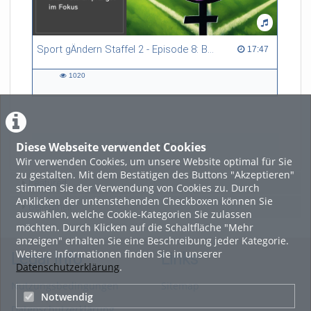
Sport gÄndern Staffel 2 - Episode 8: Balance im Spitzensport: Stressbewältigung und Wettkampfangst im Fokus
17:47 duration
17:47
1020
1020
views
Diese Webseite verwendet Cookies
LADE MEHR
Wir verwenden Cookies, um unsere Website optimal für Sie
zu gestalten. Mit dem Bestätigen des Buttons "Akzeptieren"
Featured
stimmen Sie der Verwendung von Cookies zu. Durch
Anklicken der untenstehenden Checkboxen können Sie
Beliebtheit
auswählen, welche Cookie-Kategorien Sie zulassen
möchten. Durch Klicken auf die Schaltfläche "Mehr
anzeigen" erhalten Sie eine Beschreibung jeder Kategorie.
Weitere Informationen finden Sie in unserer
Legal Info
Links
Datenschutzerklärung
.
Nutzungsbedingungen
Sitemap
Notwendig
Datenschutzerklärung