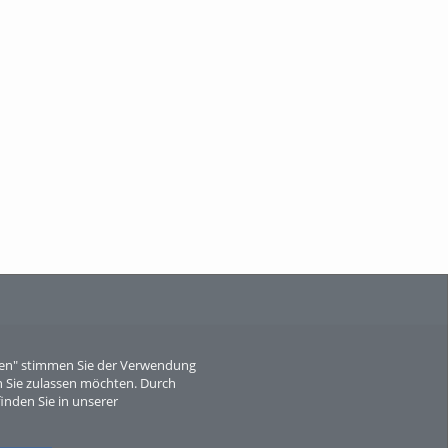
When Particle Physics Gets Hot: A
Journey Throu...
Sperber
eren" stimmen Sie der Verwendung
 Sie zulassen möchten. Durch
inden Sie in unserer