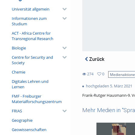
Universität allgemein
Informationen zum
Studium
ACT - Africa Centre for
Transregional Research
Biologie
Centre for Security and
Zurück
Society
Chemie
274
0
Medienaktion
0
Digitales Lehren und
274
favorites
hochgeladen 5. März 2021
Lernen
views
Frank-Rutger Hausmann-9. Vo
FMF - Freiburger
Materialforschungszentrum
Mehr Medien in "Sprac
FRIAS
Geographie
Geowissenschaften