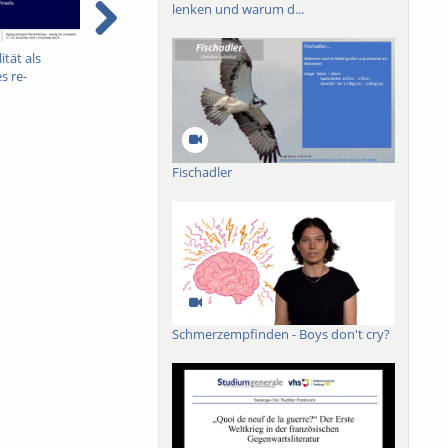
lenken und warum d...
ität als
Konferenzvortrag von
brain writes sounds -
S
s re-
Naomi Peck
Trailer
F
 beim
e
n Erinnerung:
nd Joaquim
la
Fischadler
Schmerzempfinden - Boys don't cry?