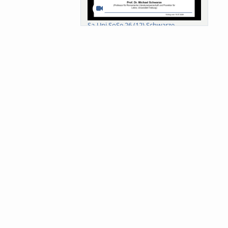
Sa-Uni SoSe 26 (12) Schwarze
Meanings of Forests: A Collaborative
Comparativ...
Als der Wald eine Zukunftsfrage
wurde. Wissen, ...