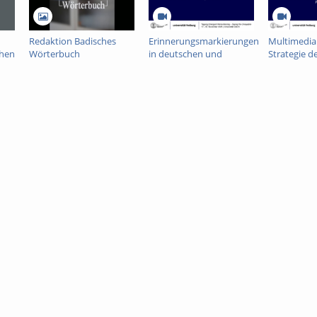
Redaktion Badisches
Erinnerungsmarkierungen
Multimedial
chen
Wörterbuch
in deutschen und
Strategie de
französischen
enactment
Zeitzeug:innen-
Erzählen vo
Interviews
Max Aub u
Amat Piniel