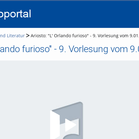
go
go
go
to
to
to
navigation
main
footer
content
nd Literatur
Ariosto: "L' Orlando furioso" - 9. Vorlesung vom 9.0
rlando furioso" - 9. Vorlesung vom 
Video abspielen