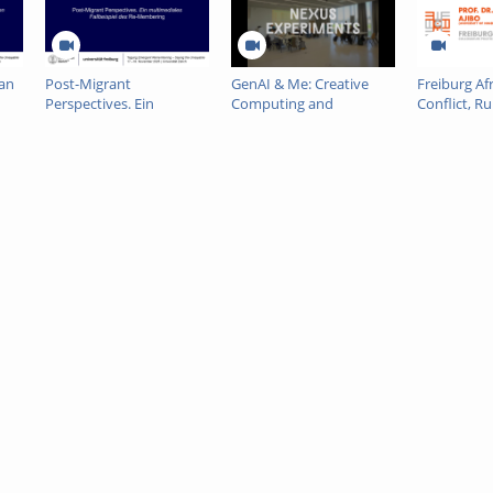
 an
Post-Migrant
GenAI & Me: Creative
Freiburg Afr
Perspectives. Ein
Computing and
Conflict, R
en
multimediales
Emancipatory AI
Critical Min
Fallbeispiel des Re-
Membering