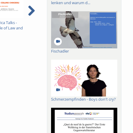
lenken und warum d...
ica Talks -
Geraubte Würde? Eine
ACT in Video -
R
ule of Law and
immersive Annäherung
Restitution is not just
S
erals in Africa
about objects!
F
A
2
Fischadler
Schmerzempfinden - Boys don't cry?