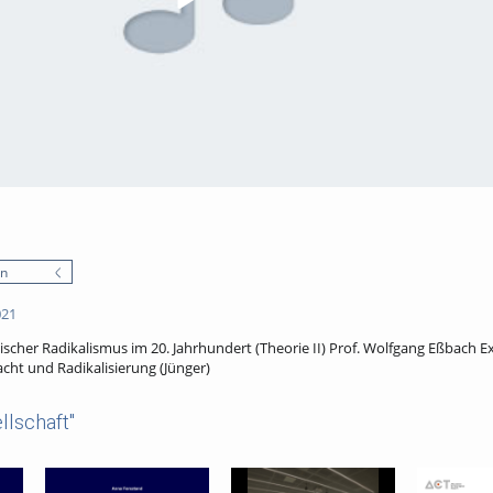
en
021
scher Radikalismus im 20. Jahrhundert (Theorie II) Prof. Wolfgang Eßbach E
acht und Radikalisierung (Jünger)
llschaft"