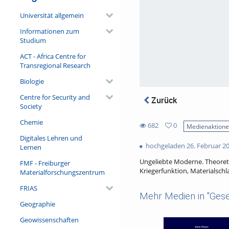
Universität allgemein
Informationen zum
Studium
ACT - Africa Centre for
Transregional Research
Biologie
Centre for Security and
Zurück
Society
Chemie
682
0
Medienaktion
0
Digitales Lehren und
682
favorites
hochgeladen 26. Februar 2
Lernen
views
Ungeliebte Moderne. Theoreti
FMF - Freiburger
Kriegerfunktion, Materialschl
Materialforschungszentrum
FRIAS
Mehr Medien in "Gese
Geographie
Geowissenschaften