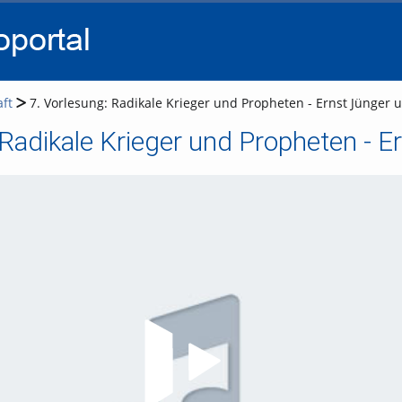
go
go
go
to
to
to
navigation
main
footer
content
ft
7. Vorlesung: Radikale Krieger und Propheten - Ernst Jünger 
 Radikale Krieger und Propheten - E
Video abspielen