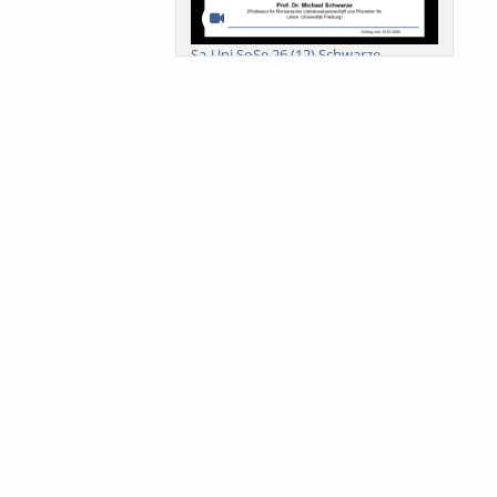
Sa-Uni SoSe 26 (12) Schwarze
Meanings of Forests: A Collaborative
Comparativ...
Als der Wald eine Zukunftsfrage
wurde. Wissen, ...