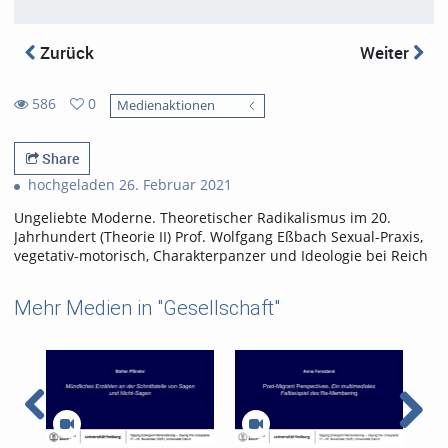
Zurück
Weiter
586
0
Medienaktionen
0
586
favorites
views
Share
hochgeladen 26. Februar 2021
Ungeliebte Moderne. Theoretischer Radikalismus im 20.
Jahrhundert (Theorie II) Prof. Wolfgang Eßbach Sexual-Praxis,
vegetativ-motorisch, Charakterpanzer und Ideologie bei Reich
Mehr Medien in "Gesellschaft"