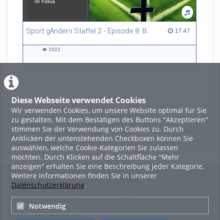
Sport gÄndern Staffel 2 - Episode 8: Balance im Spitzensport: Stressbewältigung und Wettkampfangst im Fokus
17:47 duration
17:47
1022
1022
views
Diese Webseite verwendet Cookies
LADE MEHR
Wir verwenden Cookies, um unsere Website optimal für Sie
zu gestalten. Mit dem Bestätigen des Buttons "Akzeptieren"
Featured
stimmen Sie der Verwendung von Cookies zu. Durch
Anklicken der untenstehenden Checkboxen können Sie
Beliebtheit
auswählen, welche Cookie-Kategorien Sie zulassen
möchten. Durch Klicken auf die Schaltfläche "Mehr
anzeigen" erhalten Sie eine Beschreibung jeder Kategorie.
Weitere Informationen finden Sie in unserer
Legal Info
Links
Datenschutzerklärung
.
Nutzungsbedingungen
Sitemap
Notwendig
Datenschutzerklärung