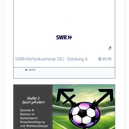
SWR-Hörfunkseminar DFJ - Sendung A
25:20 duration
25:20
2856
2856
views