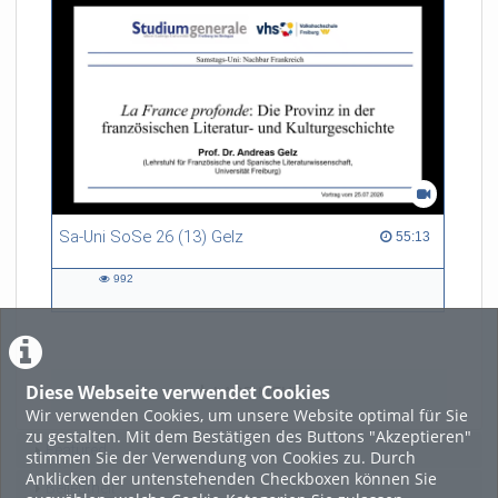
Sa-Uni SoSe 26 (13) Gelz
55:13 duration
55:13
992
992
views
Diese Webseite verwendet Cookies
LADE MEHR
Wir verwenden Cookies, um unsere Website optimal für Sie
zu gestalten. Mit dem Bestätigen des Buttons "Akzeptieren"
Featured
stimmen Sie der Verwendung von Cookies zu. Durch
Anklicken der untenstehenden Checkboxen können Sie
Beliebtheit