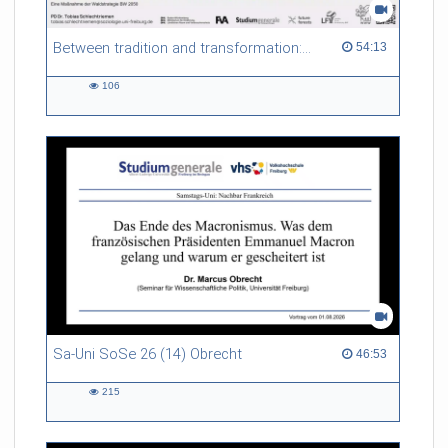
Between tradition and transformation: how owners, advisers and institutions co-create knowledge for resilient forests in Europe
54:13 duration
54:13
106
106
views
Sa-Uni SoSe 26 (14) Obrecht
46:53 duration
46:53
215
215
views