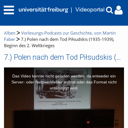
Alben
Vorlesungs-Podcasts zur Geschichte, von Martin
Faber
7.) Polen nach dem Tod Piłsudskis (1935-1939),
Beginn des 2. Weltkrieges
7.) Polen nach dem Tod Piłsudskis (1935-1939), Beginn des 2. Weltkrieges
This
is
a
Das Video konnte nicht geladen werden, da entweder ein
modal
window.
Server- oder Netzwerkfehler auftrat oder das Format nicht
unterstützt wird.