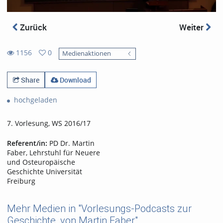
Zurück
Weiter
1156
0
Medienaktionen
0
1156
favorites
views
Share
Download
hochgeladen
7. Vorlesung, WS 2016/17
Referent/in:
PD Dr. Martin
Faber, Lehrstuhl für Neuere
und Osteuropäische
Geschichte Universität
Freiburg
Mehr Medien in "Vorlesungs-Podcasts zur
Geschichte, von Martin Faber"