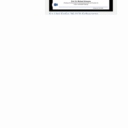
Sa-Uni SoSe 26 (12) Schwarze
Meanings of Forests: A Collaborative
Comparativ...
Als der Wald eine Zukunftsfrage
wurde. Wissen, ...