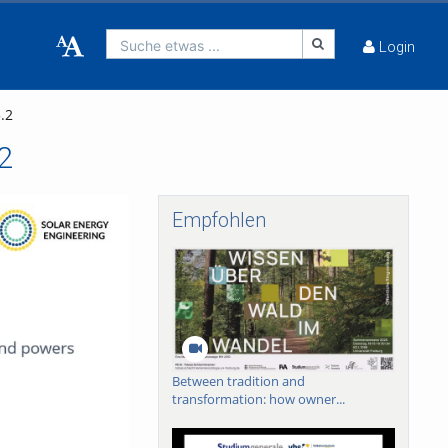
Suche etwas ...
Login
.2
2
Empfohlen
Between tradition and
transformation: how owner...