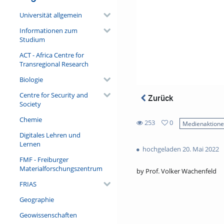
Universität allgemein
Informationen zum
Studium
ACT - Africa Centre for
Transregional Research
Biologie
Centre for Security and
Zurück
Society
Chemie
253
0
Medienaktion
0
Digitales Lehren und
253
favorites
Lernen
views
hochgeladen 20. Mai 2022
FMF - Freiburger
Materialforschungszentrum
by Prof. Volker Wachenfeld
FRIAS
Geographie
Geowissenschaften