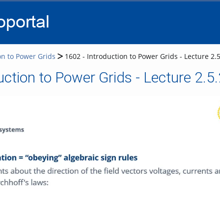
go
go
go
to
to
to
navigation
main
footer
content
on to Power Grids
1602 - Introduction to Power Grids - Lecture 2.5
uction to Power Grids - Lecture 2.5.
Video abspielen