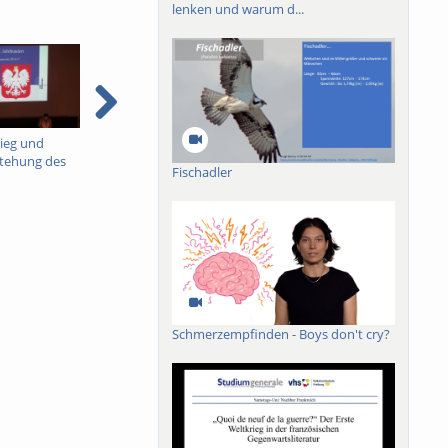
lenken und warum d...
rieg und
5.) Polen zwischen den
6.) Piłsudskis Diktatur
tehung des
Weltkriegen.
(1926-1935)
Fischadler
Staates 1914-
Parlamentarische
Regierungen der 2.
Republik 1921-1926
Schmerzempfinden - Boys don't cry?