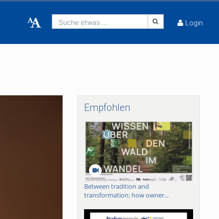
Suche etwas ...
Login
Empfohlen
Between tradition and
transformation: how owner...