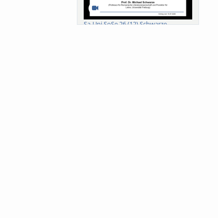
Sa-Uni SoSe 26 (12) Schwarze
Meanings of Forests: A Collaborative
Comparativ...
Als der Wald eine Zukunftsfrage
wurde. Wissen, ...