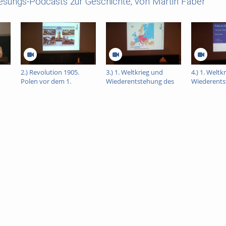
esungs-Podcasts zur Geschichte, von Martin Faber"
2.) Revolution 1905.
3.) 1. Weltkrieg und
4.) 1. Weltk
Polen vor dem 1.
Wiederentstehung des
Wiederents
Weltkrieg.
polnischen Staates 1914-
polnischen 
1921
1921, Teil 2