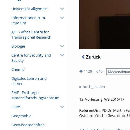
Universität allgemein
Informationen zum
Studium
ACT - Africa Centre for
Transregional Research
Biologie
Centre for Security and
Zurück
Society
Chemie
1128
0
Medienaktio
0
Digitales Lehren und
1128
favorites
Lernen
views
hochgeladen
FMF - Freiburger
Materialforschungszentrum
13. Vorlesung, WS 2016/17
FRIAS
Referent/in:
PD Dr. Martin Fa
Osteuropäische Geschichte Un
Geographie
Geowissenschaften