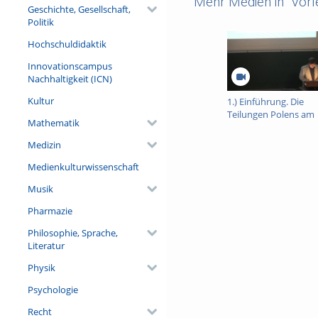
Mehr Medien in "Vorl
Geschichte, Gesellschaft,
Politik
Hochschuldidaktik
Innovationscampus
Nachhaltigkeit (ICN)
Kultur
1.) Einführung. Die
Teilungen Polens am
Mathematik
Ende des 18.
Jahrhunderts. Das
Medizin
geteilte Polen im 19.
Jahrhundert.
Medienkulturwissenschaft
Musik
Pharmazie
Philosophie, Sprache,
Literatur
Physik
Psychologie
Recht