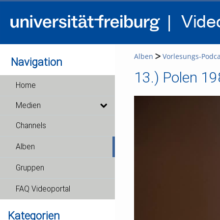
Alben
Vorlesungs-Podca
Navigation
13.) Polen 1
Home
Medien
Channels
Alben
Gruppen
FAQ Videoportal
Kategorien