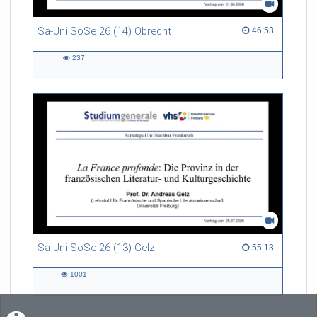
Sa-Uni SoSe 26 (14) Obrecht
46:53 duration
46:53
237
237
views
Sa-Uni SoSe 26 (13) Gelz
55:13 duration
55:13
1001
1001
views