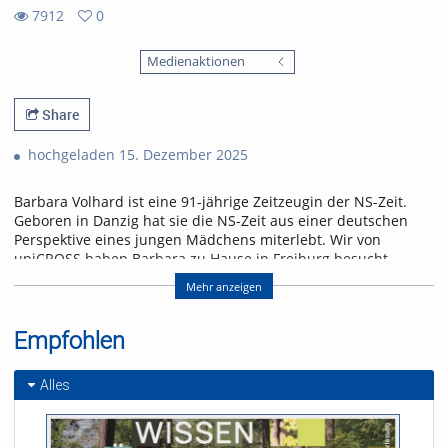
7912
0
0
7912
favorites
Medienaktionen
views
Share
hochgeladen 15. Dezember 2025
Barbara Volhard ist eine 91-jährige Zeitzeugin der NS-Zeit.
Geboren in Danzig hat sie die NS-Zeit aus einer deutschen
Perspektive eines jungen Mädchens miterlebt. Wir von
uniCROSS haben Barbara zu Hause in Freiburg besucht.
Dabei erzählt sie uns von den Erinnerungen ihrer Kindheit
Mehr anzeigen
hin zu ihren Eindrücken im erwachsenen Alter.
Referent/in:
Empfohlen
Andreas Nagel
Alles