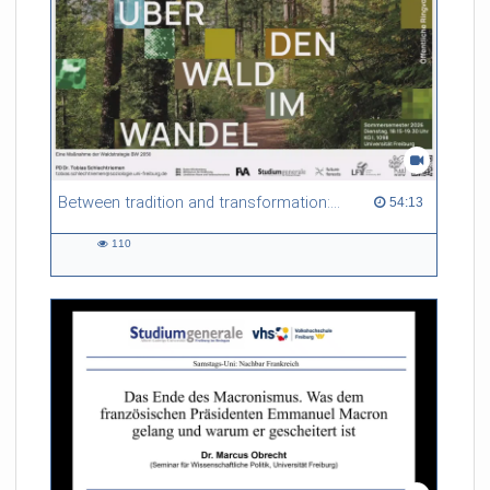
Between tradition and transformation: how owners, advisers and institutions co-create knowledge for resilient forests in Europe
54:13 duration
54:13
110
110
views