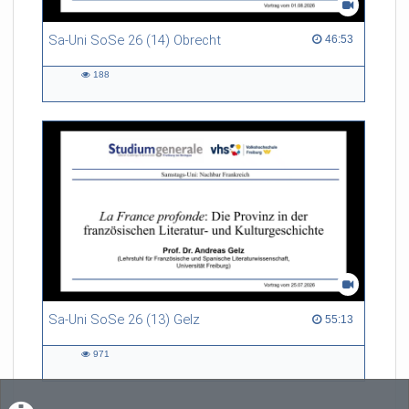
Sa-Uni SoSe 26 (14) Obrecht
46:53 duration
46:53
188
188
views
Sa-Uni SoSe 26 (13) Gelz
55:13 duration
55:13
971
971
views