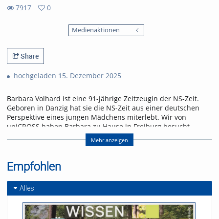
7917
0
0
7917
favorites
Medienaktionen
views
Share
hochgeladen 15. Dezember 2025
Barbara Volhard ist eine 91-jährige Zeitzeugin der NS-Zeit.
Geboren in Danzig hat sie die NS-Zeit aus einer deutschen
Perspektive eines jungen Mädchens miterlebt. Wir von
uniCROSS haben Barbara zu Hause in Freiburg besucht.
Dabei erzählt sie uns von den Erinnerungen ihrer Kindheit
Mehr anzeigen
hin zu ihren Eindrücken im erwachsenen Alter.
Referent/in:
Empfohlen
Andreas Nagel
Alles