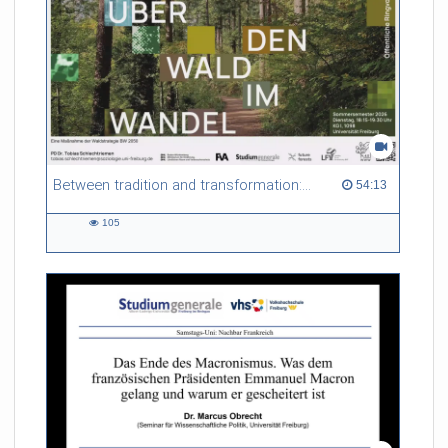
Between tradition and transformation: how owners, advisers and institutions co-create knowledge for resilient forests in Europe
54:13 duration
54:13
105
105
views