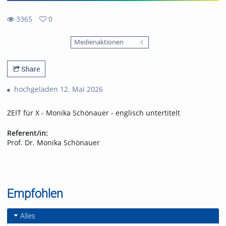
3365
0
0
3365
favorites
Medienaktionen
views
Share
hochgeladen 12. Mai 2026
ZEIT für X - Monika Schönauer - englisch untertitelt
Referent/in:
Prof. Dr. Monika Schönauer
Empfohlen
Alles