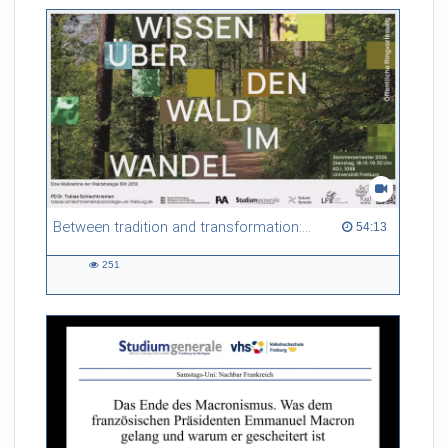
Between tradition and transformation: how owners, advisers and institutions co-create knowledge for resilient forests in Europe
54:13 duration
54:13
251
251
views