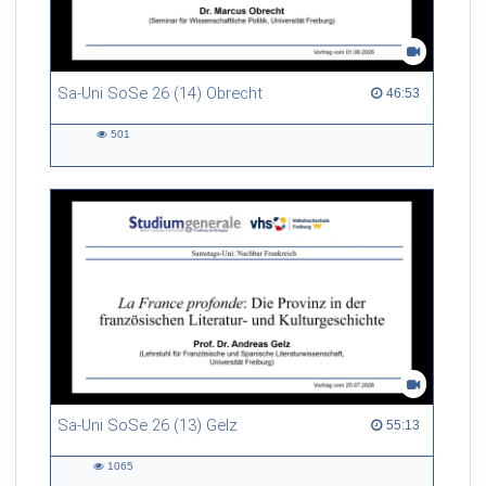
Sa-Uni SoSe 26 (14) Obrecht
46:53 duration
46:53
501
501
views
Sa-Uni SoSe 26 (13) Gelz
55:13 duration
55:13
1065
1065