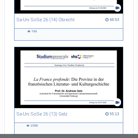
Sa-Uni SoSe 26 (14) Obrecht
46:53 duration
46:53
746
746
views
Sa-Uni SoSe 26 (13) Gelz
55:13 duration
55:13
1098
1098
views