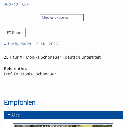
2612
0
0
2612
favorites
Medienaktionen
views
Share
hochgeladen 12. Mai 2026
ZEIT für X - Monika Schönauer - deutsch untertitelt
Referent/in:
Prof. Dr. Monika Schönauer
Empfohlen
Alles