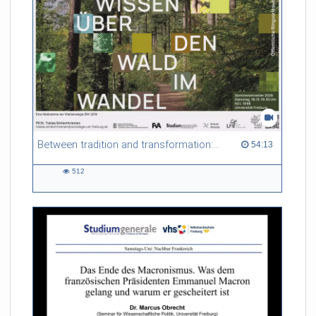
Between tradition and transformation: how owners, advisers and institutions co-create knowledge for resilient forests in Europe
54:13 duration
54:13
512
512
views