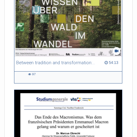
Between tradition and transformation: how owners, advisers and institutions co-create knowledge for resilient forests in Europe
54:13 duration
54:13
97
97
views