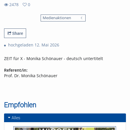
2478
0
0
2478
favorites
Medienaktionen
views
Share
hochgeladen 12. Mai 2026
ZEIT für X - Monika Schönauer - deutsch untertitelt
Referent/in:
Prof. Dr. Monika Schönauer
Empfohlen
Alles