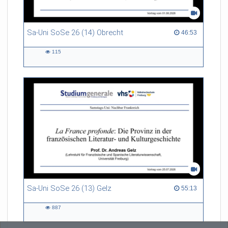
Sa-Uni SoSe 26 (14) Obrecht
46:53 duration
46:53
115
115
views
Sa-Uni SoSe 26 (13) Gelz
55:13 duration
55:13
887
887
views