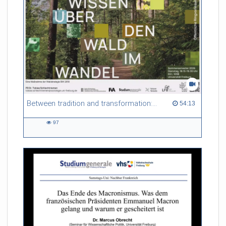
Between tradition and transformation: how owners, advisers and institutions co-create knowledge for resilient forests in Europe
54:13 duration
54:13
97
97
views