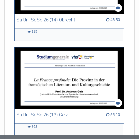
Sa-Uni SoSe 26 (14) Obrecht
46:53 duration
46:53
115
115
views
Sa-Uni SoSe 26 (13) Gelz
55:13 duration
55:13
892
892
views