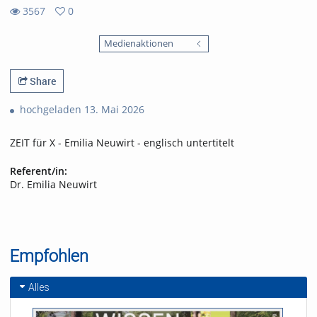
3567
0
0
3567
favorites
Medienaktionen
views
Share
hochgeladen 13. Mai 2026
ZEIT für X - Emilia Neuwirt - englisch untertitelt
Referent/in:
Dr. Emilia Neuwirt
Empfohlen
Alles