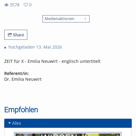
3578
0
0
3578
favorites
Medienaktionen
views
Share
hochgeladen 13. Mai 2026
ZEIT für X - Emilia Neuwirt - englisch untertitelt
Referent/in:
Dr. Emilia Neuwirt
Empfohlen
Alles