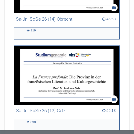
Sa-Uni SoSe 26 (14) Obrecht
46:53 duration
46:53
119
119
views
Sa-Uni SoSe 26 (13) Gelz
55:13 duration
55:13
898
898
views