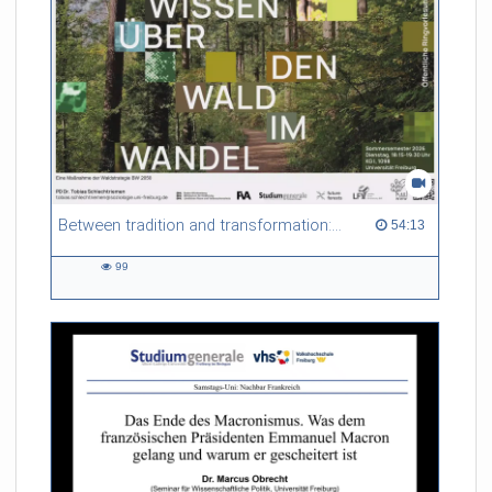
Between tradition and transformation: how owners, advisers and institutions co-create knowledge for resilient forests in Europe
54:13 duration
54:13
99
99
views