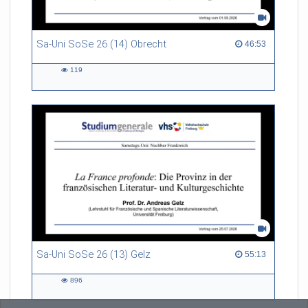
Sa-Uni SoSe 26 (14) Obrecht
46:53 duration
46:53
119
119
views
Sa-Uni SoSe 26 (13) Gelz
55:13 duration
55:13
896
896
views