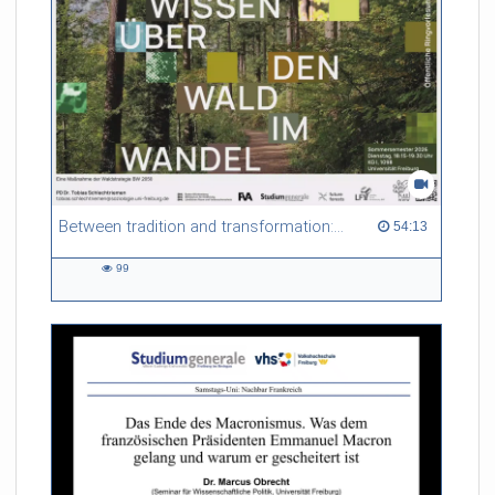
Between tradition and transformation: how owners, advisers and institutions co-create knowledge for resilient forests in Europe
54:13 duration
54:13
99
99
views