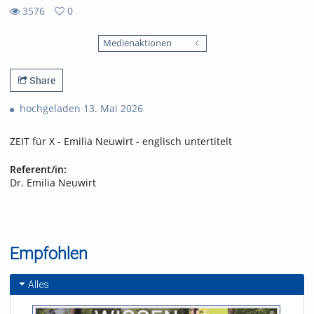
3576
0
0
3576
favorites
Medienaktionen
views
Share
hochgeladen 13. Mai 2026
ZEIT für X - Emilia Neuwirt - englisch untertitelt
Referent/in:
Dr. Emilia Neuwirt
Empfohlen
Alles