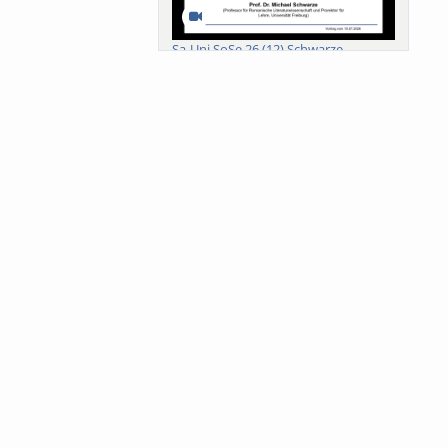
Sa-Uni SoSe 26 (12) Schwarze
Meanings of Forests: A Collaborative
Comparativ...
Als der Wald eine Zukunftsfrage
wurde. Wissen, ...