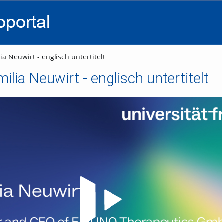
go
go
go
to
to
to
navigation
main
footer
content
ia Neuwirt - englisch untertitelt
milia Neuwirt - englisch untertitelt
Video abspielen