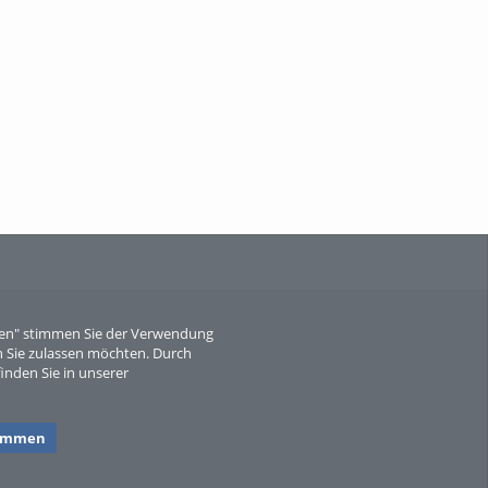
When Particle Physics Gets Hot: A
Journey Throu...
Sperber
eren" stimmen Sie der Verwendung
 Sie zulassen möchten. Durch
inden Sie in unserer
timmen