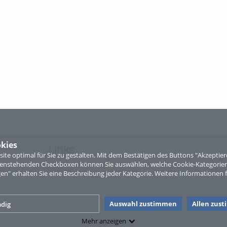
kies
Links
te optimal für Sie zu gestalten. Mit dem Bestätigen des Buttons "Akzepti
ntenstehenden Checkboxen können Sie auswählen, welche Cookie-Kategorien
Sitemap
gen" erhalten Sie eine Beschreibung jeder Kategorie. Weitere Informationen f
Auswahl zustimmen
Allen zus
dig
Mehr anzeigen