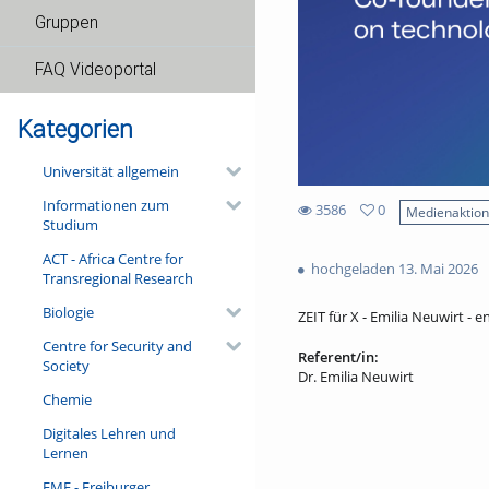
Gruppen
FAQ Videoportal
Kategorien
Universität allgemein
Informationen zum
3586
0
Medienaktio
Studium
0
3586
favorites
ACT - Africa Centre for
views
hochgeladen 13. Mai 2026
Transregional Research
Biologie
ZEIT für X - Emilia Neuwirt - en
Centre for Security and
Referent/in:
Society
Dr. Emilia Neuwirt
Chemie
Digitales Lehren und
Lernen
FMF - Freiburger