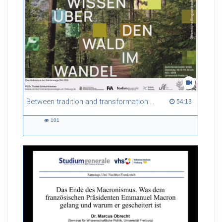
Between tradition and transformation: how owners, advisers and institutions co-create knowledge for resilient forests in Europe
54:13 duration
54:13
101
101
views