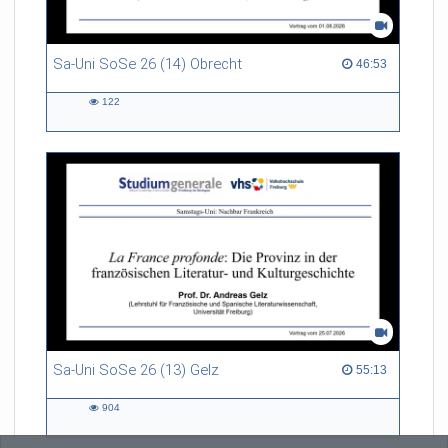
Sa-Uni SoSe 26 (14) Obrecht
46:53 duration
46:53
122
122
views
Sa-Uni SoSe 26 (13) Gelz
55:13 duration
55:13
904
904
views