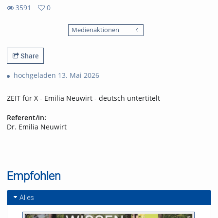
3591
0
0
3591
favorites
Medienaktionen
views
Share
hochgeladen 13. Mai 2026
ZEIT für X - Emilia Neuwirt - deutsch untertitelt
Referent/in:
Dr. Emilia Neuwirt
Empfohlen
Alles