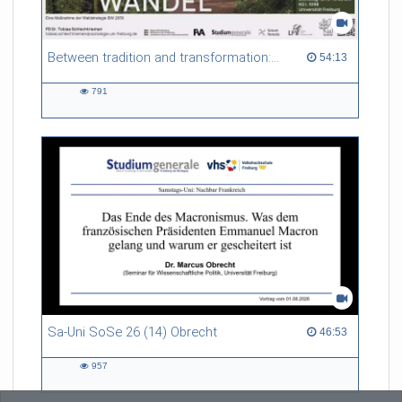
Between tradition and transformation: how owners, advisers and institutions co-create knowledge for resilient forests in Europe
54:13 duration
54:13
791
791
views
Sa-Uni SoSe 26 (14) Obrecht
46:53 duration
46:53
957
957
views