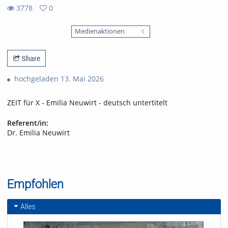
3778
0
0
3778
favorites
Medienaktionen
views
Share
hochgeladen 13. Mai 2026
ZEIT für X - Emilia Neuwirt - deutsch untertitelt
Referent/in:
Dr. Emilia Neuwirt
Empfohlen
Alles