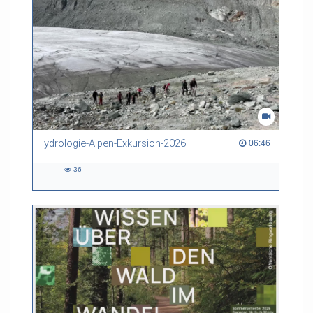
Hydrologie-Alpen-Exkursion-2026
06:46 duration
06:46
36
36
views