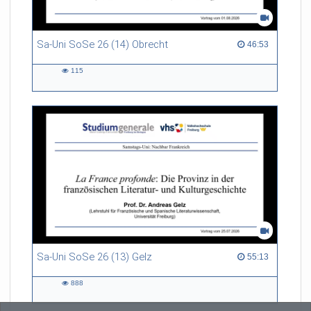
Sa-Uni SoSe 26 (14) Obrecht
46:53 duration
46:53
115
115
views
Sa-Uni SoSe 26 (13) Gelz
55:13 duration
55:13
888
888
views