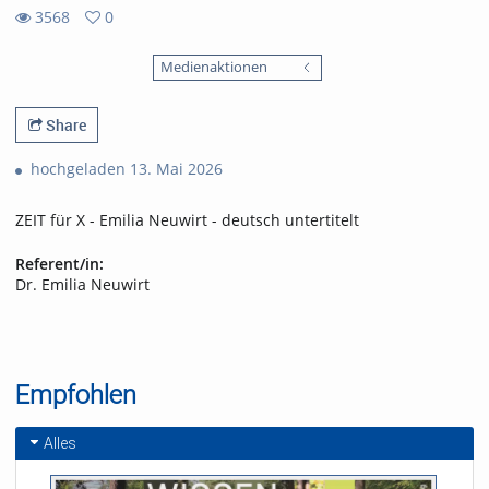
3568
0
0
3568
favorites
Medienaktionen
views
Share
hochgeladen 13. Mai 2026
ZEIT für X - Emilia Neuwirt - deutsch untertitelt
Referent/in:
Dr. Emilia Neuwirt
Empfohlen
Alles