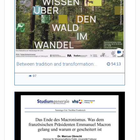
Between tradition and transformation: how owners, advisers and institutions co-create knowledge for resilient forests in Europe
54:13 duration
54:13
97
97
views