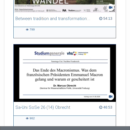
Between tradition and transformation: how owners, advisers and institutions co-create knowledge for resilient forests in Europe
54:13 duration
54:13
799
799
views
Sa-Uni SoSe 26 (14) Obrecht
46:53 duration
46:53
962
962
views