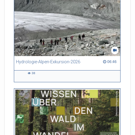
Hydrologie-Alpen-Exkursion-2026
06:46 duration
06:46
38
38
views