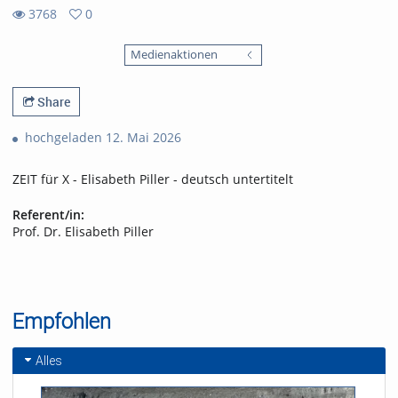
3768
0
0
3768
favorites
Medienaktionen
views
Share
hochgeladen 12. Mai 2026
ZEIT für X - Elisabeth Piller - deutsch untertitelt
Referent/in:
Prof. Dr. Elisabeth Piller
Empfohlen
Alles