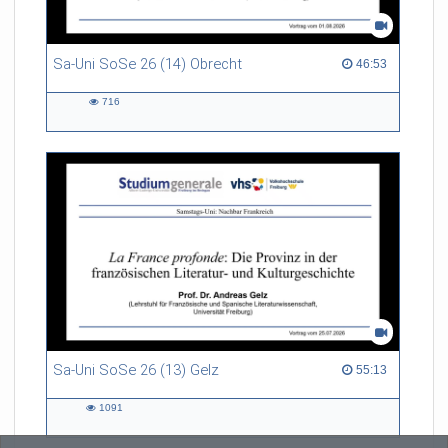
Sa-Uni SoSe 26 (14) Obrecht
46:53 duration
46:53
716
716
views
Sa-Uni SoSe 26 (13) Gelz
55:13 duration
55:13
1091
1091
views