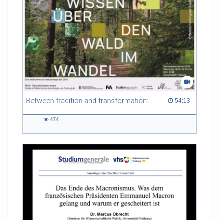
Between tradition and transformation: how owners, advisers and institutions co-create knowledge for resilient forests in Europe
54:13 duration
54:13
474
474
views