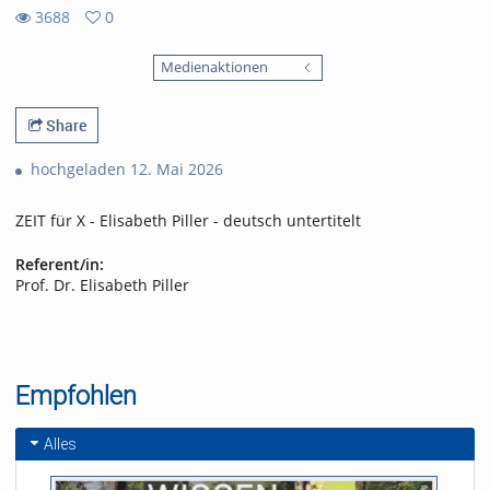
3688
0
0
3688
favorites
Medienaktionen
views
Share
hochgeladen 12. Mai 2026
ZEIT für X - Elisabeth Piller - deutsch untertitelt
Referent/in:
Prof. Dr. Elisabeth Piller
Empfohlen
Alles