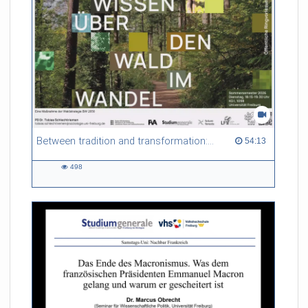
Between tradition and transformation: how owners, advisers and institutions co-create knowledge for resilient forests in Europe
54:13 duration
54:13
498
498
views