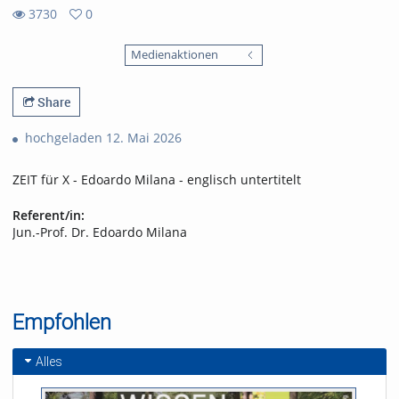
3730
0
0
3730
favorites
Medienaktionen
views
Share
hochgeladen 12. Mai 2026
ZEIT für X - Edoardo Milana - englisch untertitelt
Referent/in:
Jun.-Prof. Dr. Edoardo Milana
Empfohlen
Alles