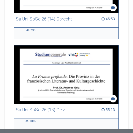
Sa-Uni SoSe 26 (14) Obrecht
46:53 duration
46:53
733
733
views
Sa-Uni SoSe 26 (13) Gelz
55:13 duration
55:13
1092
1092
views