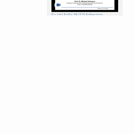
Sa-Uni SoSe 26 (12) Schwarze
Meanings of Forests: A Collaborative
Comparativ...
Als der Wald eine Zukunftsfrage
wurde. Wissen, ...