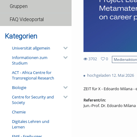
Gruppen
FAQ Videoportal
Kategorien
Universität allgemein
Informationen zum
3702
0
Medienaktio
Studium
0
3702
favorites
ACT - Africa Centre for
views
hochgeladen 12. Mai 2026
Transregional Research
Biologie
ZEIT für X - Edoardo Milana - e
Centre for Security and
Referent/in:
Society
Jun.-Prof. Dr. Edoardo Milana
Chemie
Digitales Lehren und
Lernen
FMF - Freiburger