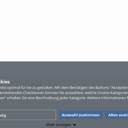
kies
Links
te optimal für Sie zu gestalten. Mit dem Bestätigen des Buttons "Akzepti
ntenstehenden Checkboxen können Sie auswählen, welche Cookie-Kategorien
Sitemap
gen" erhalten Sie eine Beschreibung jeder Kategorie. Weitere Informationen f
Auswahl zustimmen
Allen zus
dig
Mehr anzeigen