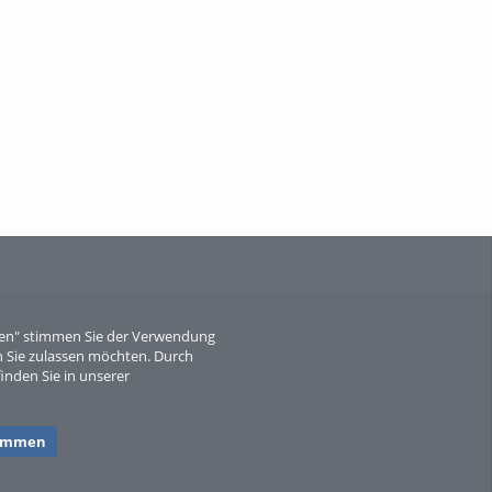
When Particle Physics Gets Hot: A
Journey Throu...
Sperber
eren" stimmen Sie der Verwendung
 Sie zulassen möchten. Durch
inden Sie in unserer
timmen