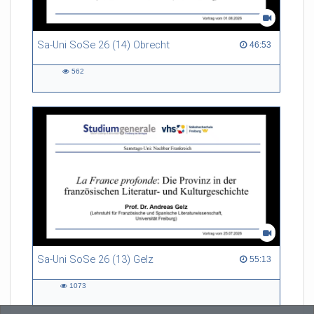
Sa-Uni SoSe 26 (14) Obrecht
46:53 duration
46:53
562
562
views
Sa-Uni SoSe 26 (13) Gelz
55:13 duration
55:13
1073
1073
views