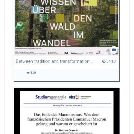
Between tradition and transformation: how owners, advisers and institutions co-create knowledge for resilient forests in Europe
54:13 duration
54:13
319
319
views