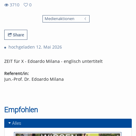
3710
0
0
3710
favorites
Medienaktionen
views
Share
hochgeladen 12. Mai 2026
ZEIT für X - Edoardo Milana - englisch untertitelt
Referent/in:
Jun.-Prof. Dr. Edoardo Milana
Empfohlen
Alles