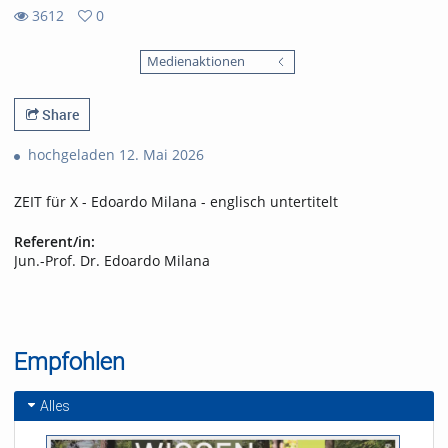
3612
0
0
3612
favorites
Medienaktionen
views
Share
hochgeladen 12. Mai 2026
ZEIT für X - Edoardo Milana - englisch untertitelt
Referent/in:
Jun.-Prof. Dr. Edoardo Milana
Empfohlen
Alles