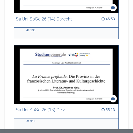
Sa-Uni SoSe 26 (14) Obrecht
46:53 duration
46:53
133
133
views
Sa-Uni SoSe 26 (13) Gelz
55:13 duration
55:13
910
910
views