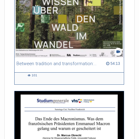
Between tradition and transformation: how owners, advisers and institutions co-create knowledge for resilient forests in Europe
54:13 duration
54:13
101
101
views