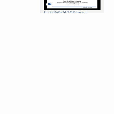
Sa-Uni SoSe 26 (12) Schwarze
Meanings of Forests: A Collaborative
Comparativ...
Als der Wald eine Zukunftsfrage
wurde. Wissen, ...