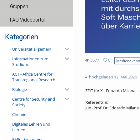
Gruppen
FAQ Videoportal
Kategorien
Universität allgemein
Informationen zum
3577
0
Medienaktio
Studium
0
3577
favorites
ACT - Africa Centre for
views
hochgeladen 12. Mai 2026
Transregional Research
Biologie
ZEIT für X - Edoardo Milana - 
Centre for Security and
Referent/in:
Society
Jun.-Prof. Dr. Edoardo Milana
Chemie
Digitales Lehren und
Lernen
FMF - Freiburger