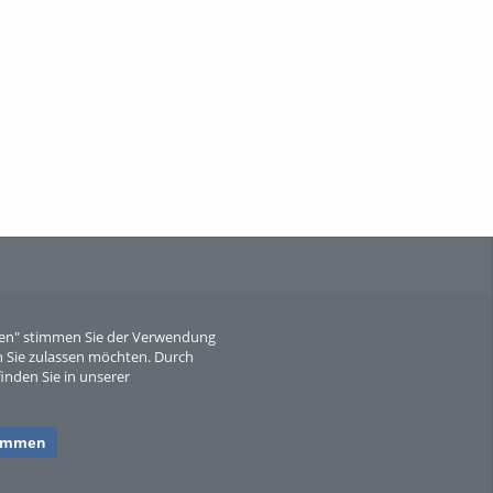
When Particle Physics Gets Hot: A
Journey Throu...
Sperber
eren" stimmen Sie der Verwendung
 Sie zulassen möchten. Durch
inden Sie in unserer
timmen