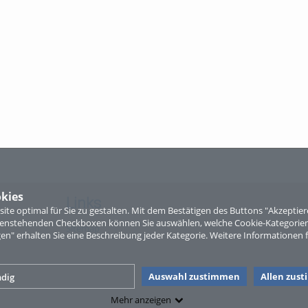
kies
Links
te optimal für Sie zu gestalten. Mit dem Bestätigen des Buttons "Akzepti
ntenstehenden Checkboxen können Sie auswählen, welche Cookie-Kategorien
Sitemap
gen" erhalten Sie eine Beschreibung jeder Kategorie. Weitere Informationen f
Auswahl zustimmen
Allen zus
dig
Mehr anzeigen