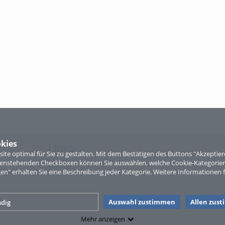
kies
Links
te optimal für Sie zu gestalten. Mit dem Bestätigen des Buttons "Akzepti
ntenstehenden Checkboxen können Sie auswählen, welche Cookie-Kategorien
Sitemap
gen" erhalten Sie eine Beschreibung jeder Kategorie. Weitere Informationen f
Auswahl zustimmen
Allen zus
dig
Mehr anzeigen