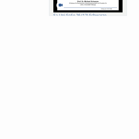
Sa-Uni SoSe 26 (12) Schwarze
Meanings of Forests: A Collaborative
Comparativ...
Als der Wald eine Zukunftsfrage
wurde. Wissen, ...