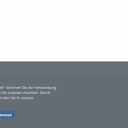
When Particle Physics Gets Hot: A
Journey Throu...
Sperber
eren" stimmen Sie der Verwendung
 Sie zulassen möchten. Durch
inden Sie in unserer
timmen