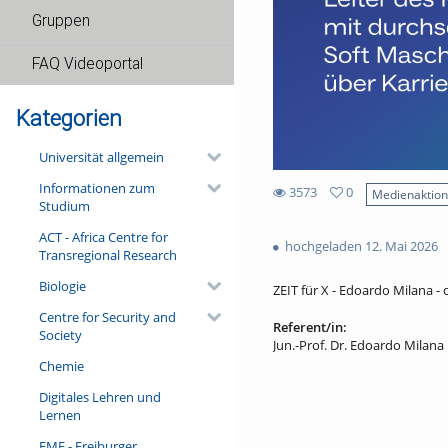
Gruppen
FAQ Videoportal
Kategorien
Universität allgemein
Informationen zum
3573
0
Medienaktio
Studium
0
3573
favorites
ACT - Africa Centre for
views
hochgeladen 12. Mai 2026
Transregional Research
Biologie
ZEIT für X - Edoardo Milana - 
Centre for Security and
Referent/in:
Society
Jun.-Prof. Dr. Edoardo Milana
Chemie
Digitales Lehren und
Lernen
FMF - Freiburger