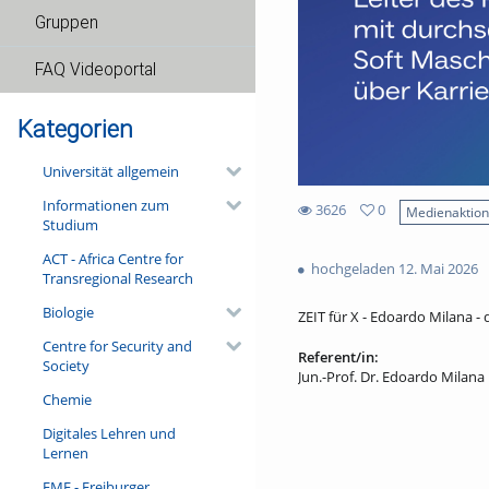
Gruppen
FAQ Videoportal
Kategorien
Universität allgemein
Informationen zum
3626
0
Medienaktio
Studium
0
3626
favorites
ACT - Africa Centre for
views
hochgeladen 12. Mai 2026
Transregional Research
Biologie
ZEIT für X - Edoardo Milana - 
Centre for Security and
Referent/in:
Society
Jun.-Prof. Dr. Edoardo Milana
Chemie
Digitales Lehren und
Lernen
FMF - Freiburger