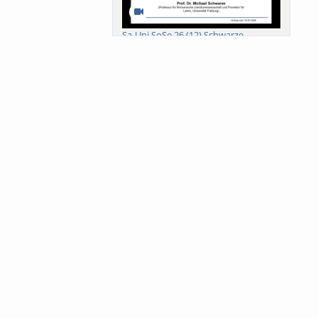
Sa-Uni SoSe 26 (12) Schwarze
Meanings of Forests: A Collaborative
Comparativ...
Als der Wald eine Zukunftsfrage
wurde. Wissen, ...