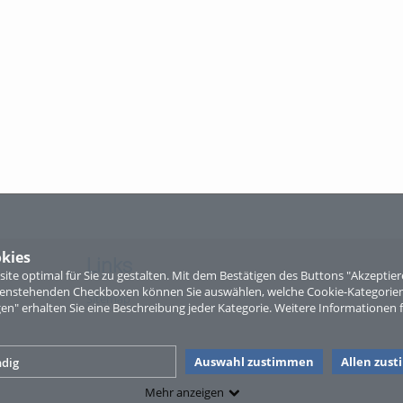
kies
Links
te optimal für Sie zu gestalten. Mit dem Bestätigen des Buttons "Akzepti
ntenstehenden Checkboxen können Sie auswählen, welche Cookie-Kategorien
Sitemap
gen" erhalten Sie eine Beschreibung jeder Kategorie. Weitere Informationen f
Auswahl zustimmen
Allen zus
dig
Mehr anzeigen