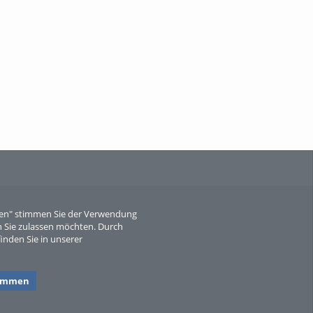
When Particle Physics Gets Hot: A
Journey Throu...
Sperber
eren" stimmen Sie der Verwendung
 Sie zulassen möchten. Durch
inden Sie in unserer
timmen