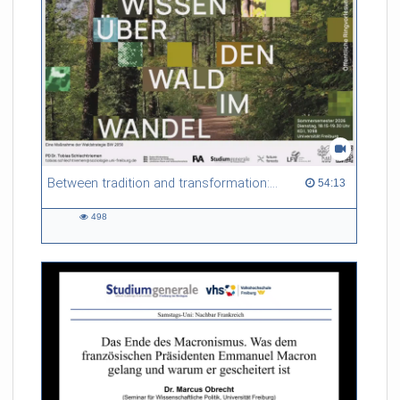
Between tradition and transformation: how owners, advisers and institutions co-create knowledge for resilient forests in Europe
54:13 duration
54:13
498
498
views