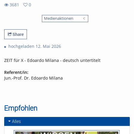
3681
0
0
3681
favorites
Medienaktionen
views
Share
hochgeladen 12. Mai 2026
ZEIT für X - Edoardo Milana - deutsch untertitelt
Referent/in:
Jun.-Prof. Dr. Edoardo Milana
Empfohlen
Alles