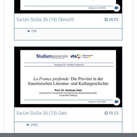
Sa-Uni SoSe 26 (14) Obrecht
46:53 duration
46:53
736
736
views
Sa-Uni SoSe 26 (13) Gelz
55:13 duration
55:13
1093
1093
views