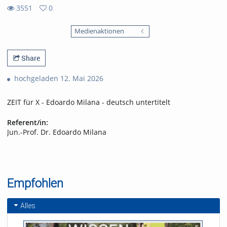
3551
0
0
3551
favorites
Medienaktionen
views
Share
hochgeladen 12. Mai 2026
ZEIT für X - Edoardo Milana - deutsch untertitelt
Referent/in:
Jun.-Prof. Dr. Edoardo Milana
Empfohlen
Alles