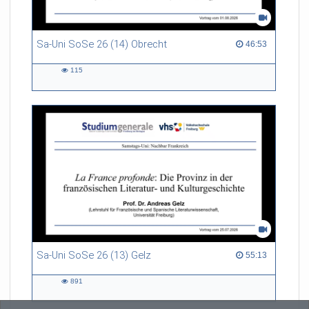
Sa-Uni SoSe 26 (14) Obrecht
46:53 duration
46:53
115
115
views
Sa-Uni SoSe 26 (13) Gelz
55:13 duration
55:13
891
891
views