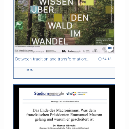
Between tradition and transformation: how owners, advisers and institutions co-create knowledge for resilient forests in Europe
54:13 duration
54:13
97
97
views