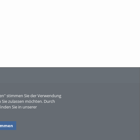
When Particle Physics Gets Hot: A
Journey Throu...
Sperber
eren" stimmen Sie der Verwendung
 Sie zulassen möchten. Durch
inden Sie in unserer
timmen