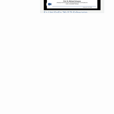
Sa-Uni SoSe 26 (12) Schwarze
Meanings of Forests: A Collaborative
Comparativ...
Als der Wald eine Zukunftsfrage
wurde. Wissen, ...