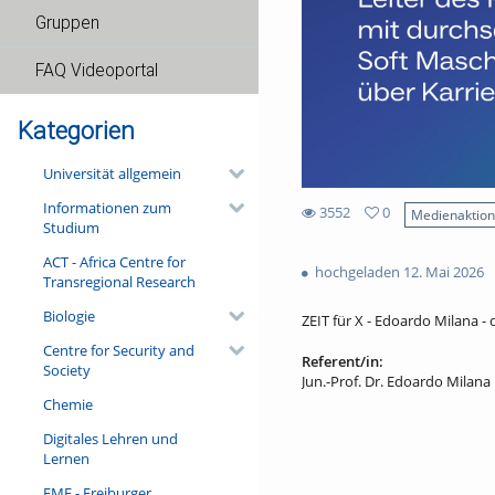
Gruppen
FAQ Videoportal
Kategorien
Universität allgemein
Informationen zum
3552
0
Medienaktio
Studium
0
3552
favorites
ACT - Africa Centre for
views
hochgeladen 12. Mai 2026
Transregional Research
Biologie
ZEIT für X - Edoardo Milana - 
Centre for Security and
Referent/in:
Society
Jun.-Prof. Dr. Edoardo Milana
Chemie
Digitales Lehren und
Lernen
FMF - Freiburger