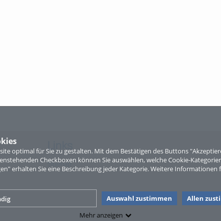
kies
Links
te optimal für Sie zu gestalten. Mit dem Bestätigen des Buttons "Akzepti
ntenstehenden Checkboxen können Sie auswählen, welche Cookie-Kategorien
Sitemap
gen" erhalten Sie eine Beschreibung jeder Kategorie. Weitere Informationen f
Auswahl zustimmen
Allen zus
dig
Mehr anzeigen