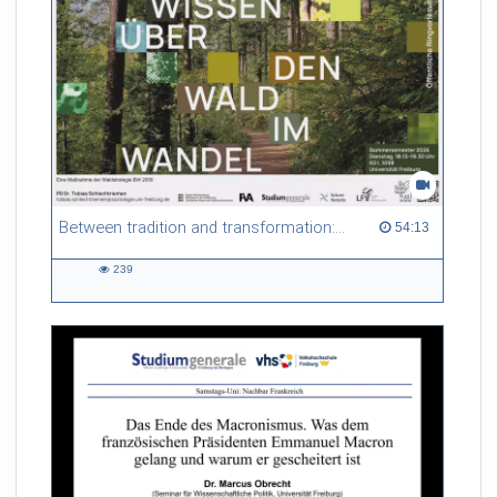
Between tradition and transformation: how owners, advisers and institutions co-create knowledge for resilient forests in Europe
54:13 duration
54:13
239
239
views