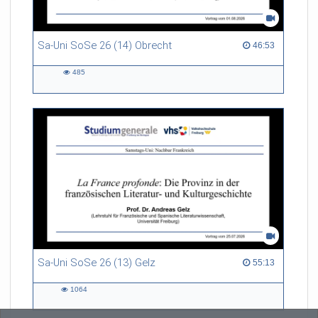
Sa-Uni SoSe 26 (14) Obrecht
46:53 duration
46:53
485
485
views
Sa-Uni SoSe 26 (13) Gelz
55:13 duration
55:13
1064
1064
views