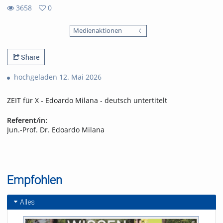
3658
0
0
3658
favorites
Medienaktionen
views
Share
hochgeladen 12. Mai 2026
ZEIT für X - Edoardo Milana - deutsch untertitelt
Referent/in:
Jun.-Prof. Dr. Edoardo Milana
Empfohlen
Alles